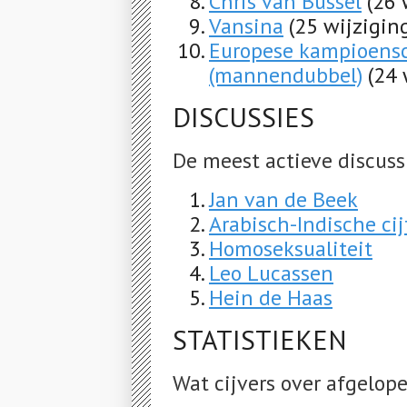
Chris van Bussel
(26 
Vansina
(25 wijzigin
Europese kampioensc
(mannendubbel)
(24 
DISCUSSIES
De meest actieve discuss
Jan van de Beek
Arabisch-Indische cij
Homoseksualiteit
Leo Lucassen
Hein de Haas
STATISTIEKEN
Wat cijvers over afgelop