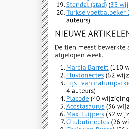
Stendal (stad)
(
33 wi
Turkse voetbalbeker
auteurs)
NIEUWE ARTIKELE
De tien meest bewerkte 
afgelopen week.
Marcia Barrett
(110 w
Fluvionectes
(62 wij
Lijst van natuurpark
4 auteurs)
Placode
(40 wijzigin
Acostasaurus
(36 wij
Max Kuijpers
(32 wij
Chubutinectes
(26 wi