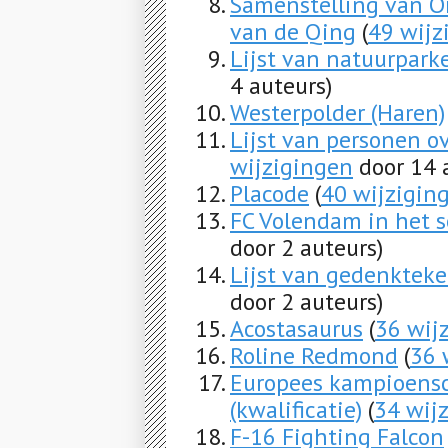
Samenstelling van O
van de Qing
(
49 wijz
Lijst van natuurpark
4 auteurs)
Westerpolder (Haren)
Lijst van personen o
wijzigingen
door 14 
Placode
(
40 wijzigin
FC Volendam in het 
door 2 auteurs)
Lijst van gedenktek
door 2 auteurs)
Acostasaurus
(
36 wij
Roline Redmond
(
36 
Europees kampioens
(kwalificatie)
(
34 wij
F-16 Fighting Falcon