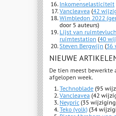
Inkomenselasticiteit
Vancleavea
(
42 wijzi
Wimbledon 2022 (ge
door 5 auteurs)
Lijst van ruimtevluc
ruimtestation
(
40 wi
Steven Bergwijn
(
36 
NIEUWE ARTIKELE
De tien meest bewerkte 
afgelopen week.
Technoblade
(95 wij
Vancleavea
(42 wijzi
Neypric
(35 wijziging
Teko (volk)
(34 wijzig