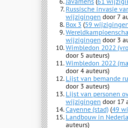
Javamens
(
61 wijzig
Russische invasie va
wijzigingen
door 7 au
Box 3
(
59 wijziginge
Wereldkampioenscha
wijzigingen
door 3 a
Wimbledon 2022 (vr
door 5 auteurs)
Wimbledon 2022 (ma
door 4 auteurs)
Lijst van bemande r
door 3 auteurs)
Lijst van personen ov
wijzigingen
door 17 
Cayenne (stad)
(
49 wi
Landbouw in Nederl
auteurs)