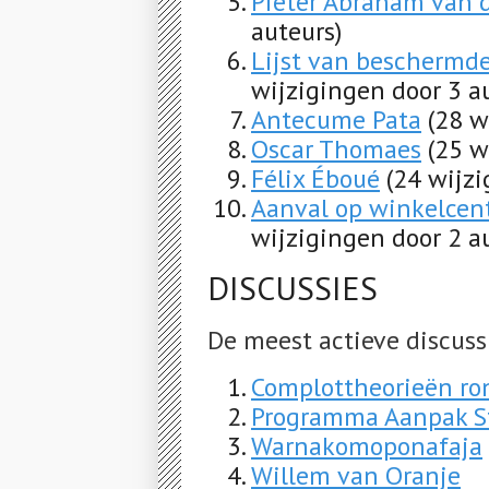
Pieter Abraham van 
auteurs)
Lijst van beschermd
wijzigingen door 3 a
Antecume Pata
(28 w
Oscar Thomaes
(25 w
Félix Éboué
(24 wijzi
Aanval op winkelcen
wijzigingen door 2 a
DISCUSSIES
De meest actieve discuss
Complottheorieën ro
Programma Aanpak St
Warnakomoponafaja
Willem van Oranje