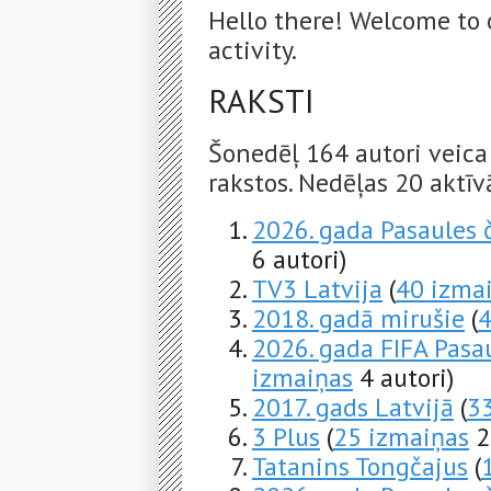
Hello there! Welcome to 
activity.
RAKSTI
Šonedēļ 164 autori veica
rakstos. Nedēļas 20 aktīvā
2026. gada Pasaules
6 autori)
TV3 Latvija
(
40 izma
2018. gadā mirušie
(
4
2026. gada FIFA Pasa
izmaiņas
4 autori)
2017. gads Latvijā
(
3
3 Plus
(
25 izmaiņas
2
Tatanins Tongčajus
(