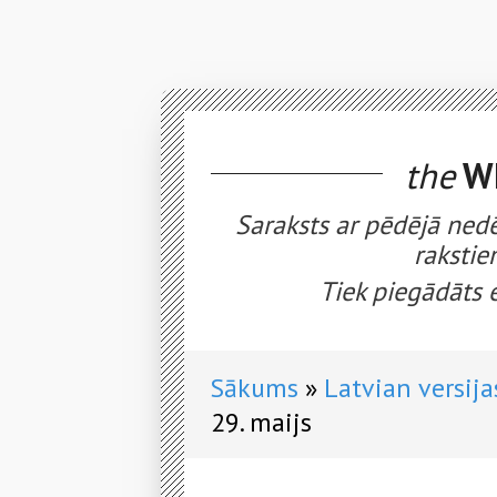
the
WE
Saraksts ar pēdējā nedē
rakstie
Tiek piegādāts 
Sākums
Latvian versija
29. maijs