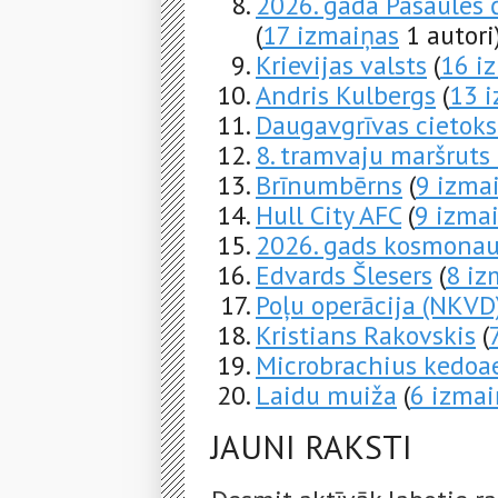
2026. gada Pasaules 
(
17 izmaiņas
1 autori
Krievijas valsts
(
16 i
Andris Kulbergs
(
13 
Daugavgrīvas cietoks
8. tramvaju maršruts 
Brīnumbērns
(
9 izma
Hull City AFC
(
9 izma
2026. gads kosmonau
Edvards Šlesers
(
8 iz
Poļu operācija (NKVD
Kristians Rakovskis
(
Microbrachius kedoa
Laidu muiža
(
6 izmai
JAUNI RAKSTI