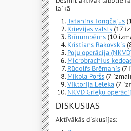
Desmit aktīvāk labotie ra
laikā
Tatanins Tongčajus
(
Krievijas valsts
(17 i
Brīnumbērns
(10 izm
Kristians Rakovskis
(
Poļu operācija (NKVD
Microbrachius kedoa
Rūdolfs Brēmanis
(7 
Mikola Poršs
(7 izmai
Viktorija Leleka
(7 iz
NKVD Grieķu operāci
DISKUSIJAS
Aktīvākās diskusijas: