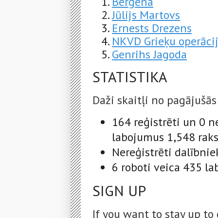
Bergena
Jūlijs Martovs
Ernests Drezens
NKVD Grieķu operāci
Genrihs Jagoda
STATISTIKA
Daži skaitļi no pagājušās
164 reģistrēti un 0 n
labojumus 1,548 raks
Nereģistrēti dalībnie
6 roboti veica 435 l
SIGN UP
If you want to stay up to