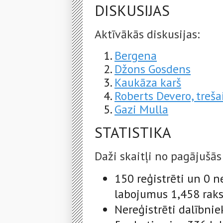
DISKUSIJAS
Aktīvākās diskusijas:
Bergena
Džons Gosdens
Kaukāza karš
Roberts Devero, treša
Gazi Mulla
STATISTIKA
Daži skaitļi no pagājušās
150 reģistrēti un 0 n
labojumus 1,458 raks
Nereģistrēti dalībnie