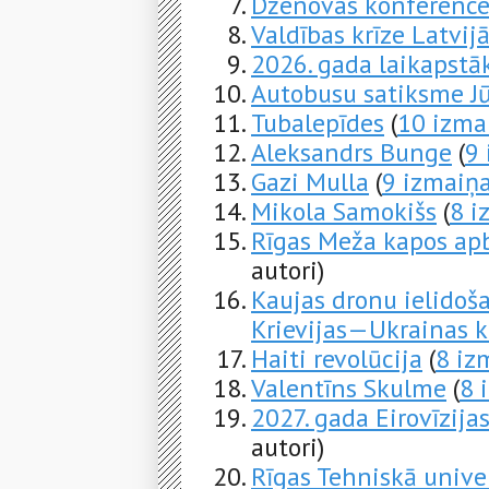
Dženovas konferenc
Valdības krīze Latvij
2026. gada laikapstāk
Autobusu satiksme J
Tubalepīdes
(
10 izma
Aleksandrs Bunge
(
9
Gazi Mulla
(
9 izmaiņ
Mikola Samokišs
(
8 i
Rīgas Meža kapos apb
autori)
Kaujas dronu ielidoš
Krievijas—Ukrainas k
Haiti revolūcija
(
8 iz
Valentīns Skulme
(
8 
2027. gada Eirovīzij
autori)
Rīgas Tehniskā unive