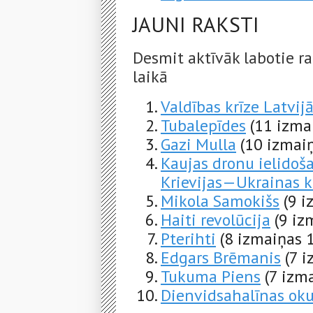
JAUNI RAKSTI
Desmit aktīvāk labotie ra
laikā
Valdības krīze Latvij
Tubalepīdes
(11 izma
Gazi Mulla
(10 izmaiņ
Kaujas dronu ielidoš
Krievijas—Ukrainas k
Mikola Samokišs
(9 i
Haiti revolūcija
(9 iz
Pterihti
(8 izmaiņas 1
Edgars Brēmanis
(7 i
Tukuma Piens
(7 izm
Dienvidsahalīnas oku