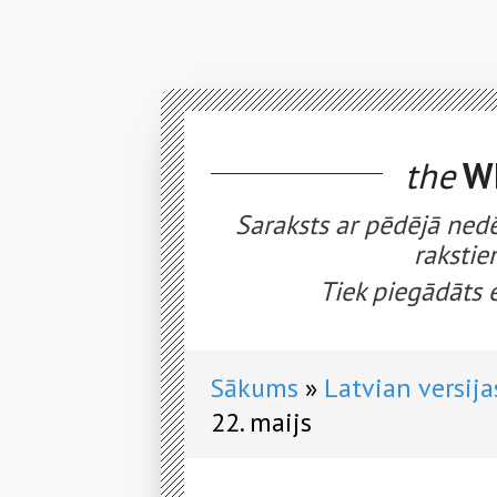
the
WE
Saraksts ar pēdējā nedē
rakstie
Tiek piegādāts 
Sākums
Latvian versija
22. maijs