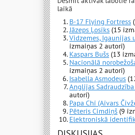
Desmit aktīvāk labotie ra
laikā
B-17 Flying Fortress
Jāzeps Ļosiks
(15 izm
Vidzemes, Igaunijas u
izmaiņas 2 autori)
Kaspars Bušs
(13 izm
Nacionālā norobežoš
izmaiņas 2 autori)
Isabella Asmodeus
(1
Anglijas Sadraudzība
autori)
Papa Chi (Aivars Čivže
Pēteris Cimdiņš
(9 iz
Elektroniskā identifi
DISKUSIJAS