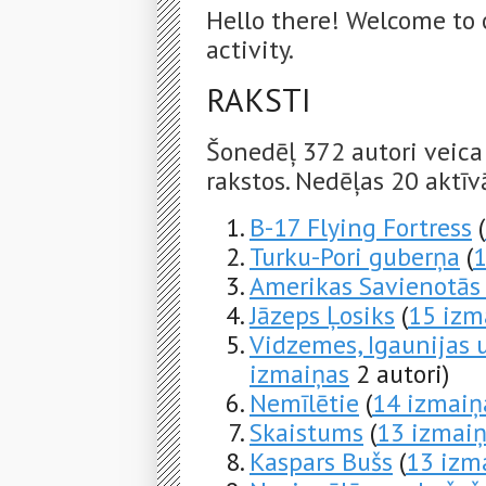
Hello there! Welcome to 
activity.
RAKSTI
Šonedēļ 372 autori veica
rakstos. Nedēļas 20 aktīvā
B-17 Flying Fortress
(
Turku-Pori guberņa
(
1
Amerikas Savienotās 
Jāzeps Ļosiks
(
15 izm
Vidzemes, Igaunijas u
izmaiņas
2 autori)
Nemīlētie
(
14 izmaiņ
Skaistums
(
13 izmai
Kaspars Bušs
(
13 izm