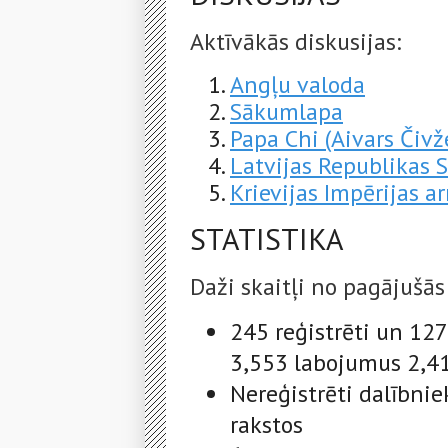
Aktīvākās diskusijas:
Angļu valoda
Sākumlapa
Papa Chi (Aivars Čivže
Latvijas Republikas 
Krievijas Impērijas a
STATISTIKA
Daži skaitļi no pagājušās
245 reģistrēti un 127
3,553 labojumus 2,41
Nereģistrēti dalībni
rakstos