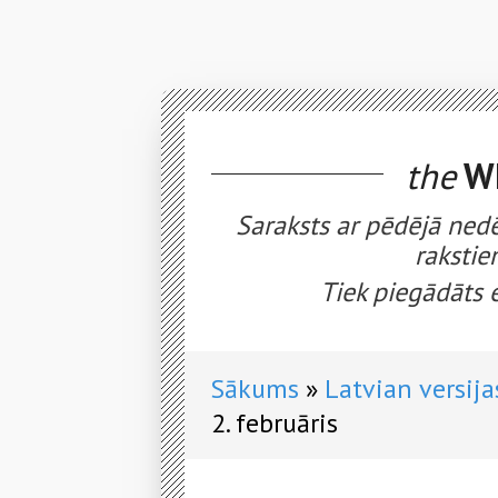
the
WE
Saraksts ar pēdējā nedē
rakstie
Tiek piegādāts 
Sākums
Latvian versija
2. februāris