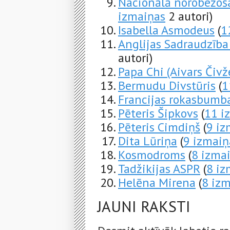
Nacionālā norobežoš
izmaiņas
2 autori)
Isabella Asmodeus
(
1
Anglijas Sadraudzība
autori)
Papa Chi (Aivars Čivže
Bermudu Divstūris
(
1
Francijas rokasbumba
Pēteris Šipkovs
(
11 i
Pēteris Cimdiņš
(
9 iz
Dita Lūriņa
(
9 izmaiņ
Kosmodroms
(
8 izma
Tadžikijas ASPR
(
8 iz
Helēna Mirena
(
8 iz
JAUNI RAKSTI