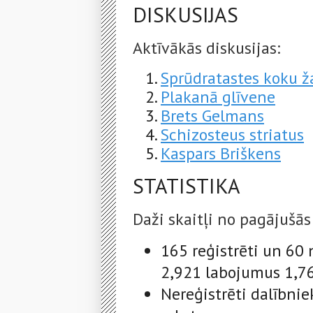
DISKUSIJAS
Aktīvākās diskusijas:
Sprūdratastes koku ž
Plakanā glīvene
Brets Gelmans
Schizosteus striatus
Kaspars Briškens
STATISTIKA
Daži skaitļi no pagājušās
165 reģistrēti un 60 
2,921 labojumus 1,76
Nereģistrēti dalībni