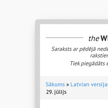
the
WE
Saraksts ar pēdējā nedē
rakstie
Tiek piegādāts 
Sākums
Latvian versija
29. jūlijs