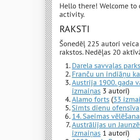
Hello there! Welcome to 
activity.
RAKSTI
Šonedēļ 225 autori veica
rakstos. Nedēļas 20 aktīvā
Darela savvaļas park
Franču un indiāņu ka
Austrija 1900. gada v
izmaiņas
3 autori)
Alamo forts
(
33 izma
Simts dienu ofensīva
14. Saeimas vēlēšana
Austrālijas un Jaunz
izmaiņas
1 autori)