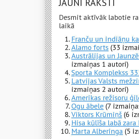
JAUNI RAKSTI
Desmit aktīvāk labotie ra
laikā
Franču un indiāņu ka
Alamo forts
(33 izmai
Austrālijas un Jaunz
izmaiņas 1 autori)
Sporta Komplekss 33
Latvijas Valsts mežzi
izmaiņas 2 autori)
Amerikas režisoru ģi
Ogu ābele
(7 izmaiņa
Viktors Krūmiņš
(6 i
Hisa kūlīša labā zara
Marta Alberinga
(5 i