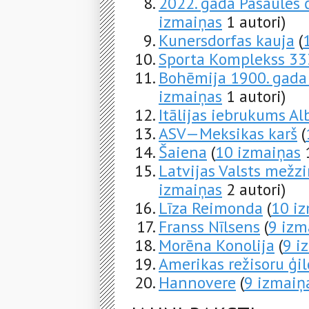
2022. gada Pasaules 
izmaiņas
1 autori)
Kunersdorfas kauja
(
Sporta Komplekss 33
Bohēmija 1900. gada 
izmaiņas
1 autori)
Itālijas iebrukums Al
ASV—Meksikas karš
(
Šaiena
(
10 izmaiņas
1
Latvijas Valsts mežzi
izmaiņas
2 autori)
Līza Reimonda
(
10 i
Franss Nīlsens
(
9 izm
Morēna Konolija
(
9 i
Amerikas režisoru ģi
Hannovere
(
9 izmaiņ