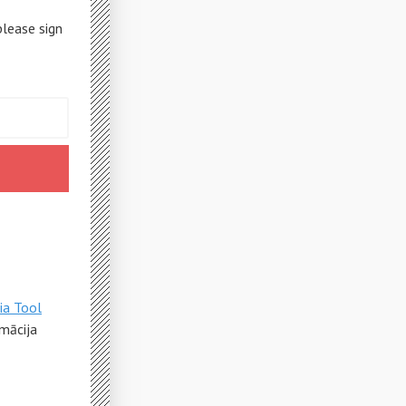
please sign
ia Tool
rmācija