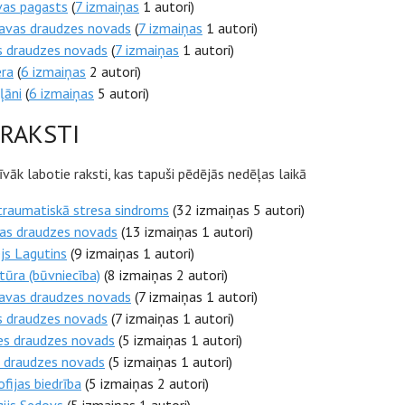
vas pagasts
(
7 izmaiņas
1 autori)
avas draudzes novads
(
7 izmaiņas
1 autori)
s draudzes novads
(
7 izmaiņas
1 autori)
ra
(
6 izmaiņas
2 autori)
ļāni
(
6 izmaiņas
5 autori)
 RAKSTI
vāk labotie raksti, kas tapuši pēdējās nedēļas laikā
raumatiskā stresa sindroms
(32 izmaiņas 5 autori)
vas draudzes novads
(13 izmaiņas 1 autori)
js Lagutins
(9 izmaiņas 1 autori)
ūra (būvniecība)
(8 izmaiņas 2 autori)
avas draudzes novads
(7 izmaiņas 1 autori)
s draudzes novads
(7 izmaiņas 1 autori)
es draudzes novads
(5 izmaiņas 1 autori)
u draudzes novads
(5 izmaiņas 1 autori)
fijas biedrība
(5 izmaiņas 2 autori)