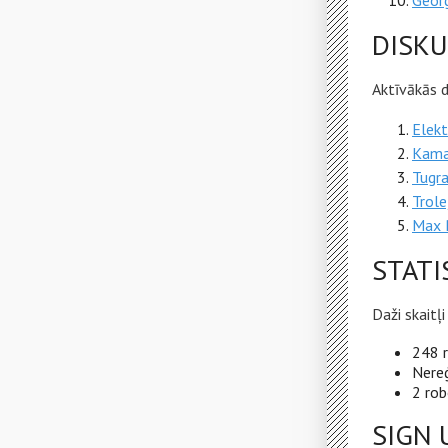
Georg
DISKU
Aktīvākās d
Elekt
Kamal
Tugr
Trole
Max 
STATI
Daži skaitļ
248 r
Nereģ
2 rob
SIGN 