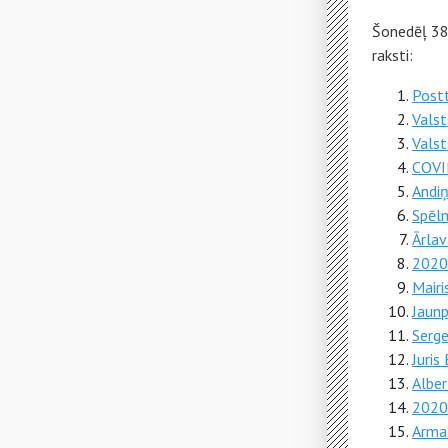
Šonedēļ 38
raksti:
Postt
Valst
Valst
COVI
Andiņ
Spēl
Ārla
2020
Mairi
Jaunp
Serge
Juris
Albe
2020.
Armat