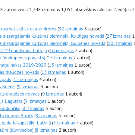
8 autori veica 1,748 izmaiņas 1,051 atsevišķos rakstos. Nedēļas 2
raumatiskā stresa sindroms
(
32 izmaiņas
5 autori)
s aizsargājamie kultūras pieminekļi Kuldīgas novadā
(
27 izmaiņas
1 
s aizsargājamie kultūras pieminekļi Gulbenes novadā
(
20 izmaiņas
1
D-19 pandēmija Latvijā
(
16 izmaiņas
2 autori)
i (Andrupenes pagasts)
(
15 izmaiņas
2 autori)
maņu nakts 2019/2020
(
13 izmaiņas
1 autori)
vas draudzes novads
(
13 izmaiņas
1 autori)
. gads
(
12 izmaiņas
4 autori)
s Briedis
(
9 izmaiņas
3 autori)
ils draudzes novads
(
9 izmaiņas
1 autori)
js Lagutins
(
9 izmaiņas
1 autori)
 Baldunčiks
(
8 izmaiņas
3 autori)
rts Georgs Boots
(
8 izmaiņas
3 autori)
 gada laikapstākļi Latvijā
(
8 izmaiņas
4 autori)
ūra (būvniecība)
(
8 izmaiņas
2 autori)