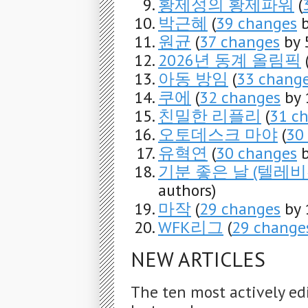
황제성의 황제파워
(
박근혜
(
39 changes
b
원균
(
37 changes
by 
2026년 동계 올림픽
아동 방임
(
33 chang
쿠에
(
32 changes
by 
친밀한 리플리
(
31 c
오토데스크 마야
(
30
유혁연
(
30 changes
b
기분 좋은 날 (텔레
authors)
마작
(
29 changes
by 
WFK리그
(
29 change
NEW ARTICLES
The ten most actively ed