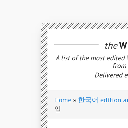
the
WE
A list of the most edited
from 
Delivered e
Home
한국어 edition ar
일