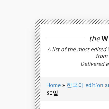
the
WE
A list of the most edited
from 
Delivered e
Home
한국어 edition ar
30일