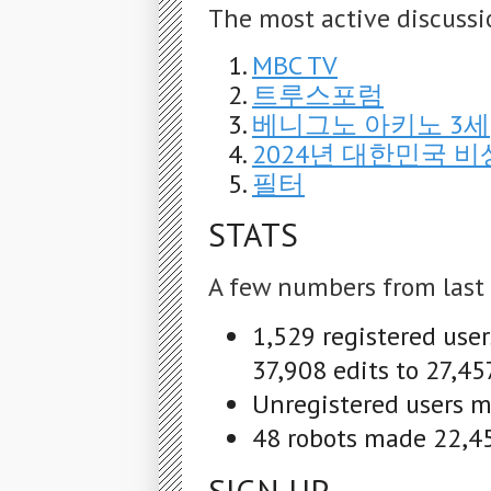
The most active discussi
MBC TV
트루스포럼
베니그노 아키노 3세
2024년 대한민국 
필터
STATS
A few numbers from last
1,529 registered use
37,908 edits to 27,45
Unregistered users ma
48 robots made 22,45