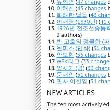
유혁연
(
47 changes
b
이해찬
(
45 changes
b
화려한 날들
(
43 cha
이재명 (1830년)
(
41 
1926년 전조선중
2 authors)
반 고흐의 정물화 (파
원피스 (만화)
(
36 ch
안보현
(
35 changes
b
WFK리그
(
33 change
양사기 (명)
(
33 chan
문재인
(
31 changes
b
판사 이한영
(
31 cha
NEW ARTICLES
The ten most actively ed