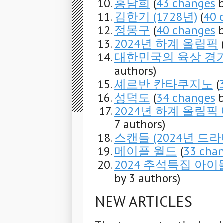
홍남희
(
43 changes
b
김한기 (1728년)
(
40 
정몽구
(
40 changes
b
2024년 하계 올림픽
대한민국의 육상 경
authors)
셰르반 칸타쿠지노
(
성덕도
(
34 changes
b
2024년 하계 올림
7 authors)
스캔들 (2024년 드라
메이플 월드
(
33 cha
2024 추석특집 아
by 3 authors)
NEW ARTICLES