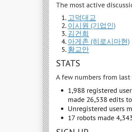
The most active discussi
고덕대교
이시원 (기업인)
김건희
아게촌 (히로시마현)
황교안
STATS
A few numbers from last
1,988 registered use
made 26,538 edits to
Unregistered users m
17 robots made 4,343 