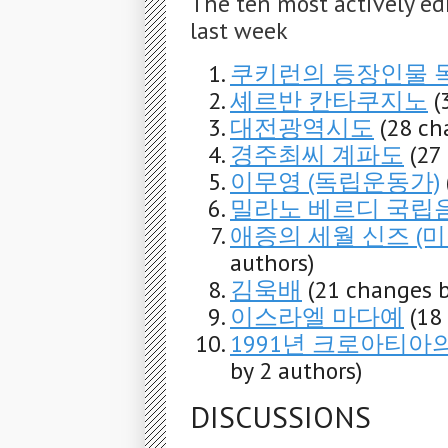
The ten most actively ed
last week
쿠키런의 등장인물 
셰르반 칸타쿠지노
(
대전광역시도
(28 ch
경주최씨 계파도
(27
이무영 (독립운동가)
밀라노 베르디 국립
애증의 세월 신즈 (
authors)
김욱배
(21 changes b
이스라엘 마다예
(18
1991년 크로아티아
by 2 authors)
DISCUSSIONS