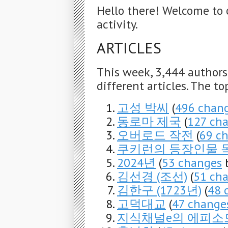
Hello there! Welcome to 
activity.
ARTICLES
This week, 3,444 author
different articles. The to
고성 박씨
(
496 chan
동로마 제국
(
127 ch
오버로드 작전
(
69 c
쿠키런의 등장인물 
2024년
(
53 changes
b
김선경 (조선)
(
51 ch
김한구 (1723년)
(
48 
고덕대교
(
47 change
지식채널e의 에피소