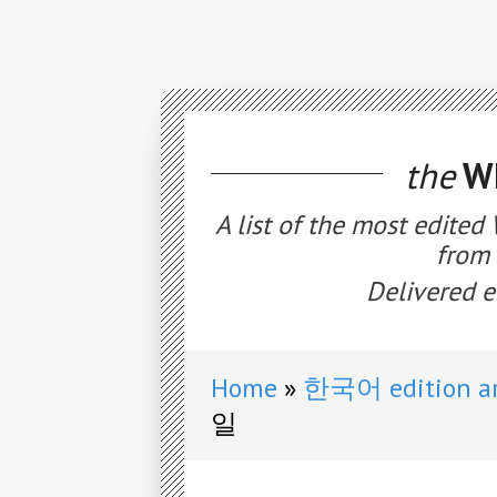
the
WE
A list of the most edited
from 
Delivered e
Home
한국어 edition ar
일