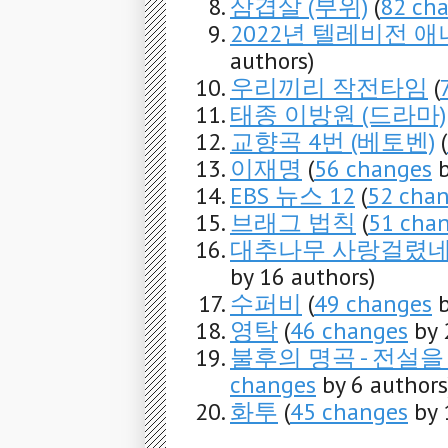
삼겹살 (부위)
(
82 ch
2022년 텔레비전 
authors)
우리끼리 작전타임
(
태종 이방원 (드라마)
교향곡 4번 (베토벤)
(
이재명
(
56 changes
b
EBS 뉴스 12
(
52 cha
브래그 법칙
(
51 cha
대추나무 사랑걸렸네
by 16 authors)
수퍼비
(
49 changes
b
영탁
(
46 changes
by 
불후의 명곡 - 전설
changes
by 6 authors
화투
(
45 changes
by 