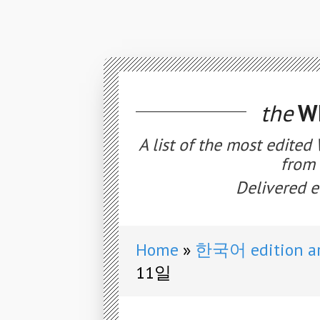
the
WE
A list of the most edited
from 
Delivered e
Home
한국어 edition ar
11일