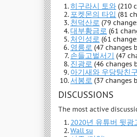
히구라시 토와
(210 
포켓몬의 타입
(81 c
천덕산로
(79 changes
대부황금로
(61 chan
처인성로
(61 changes
영릉로
(47 changes b
손들고벌서기
(47 ch
진광로
(46 changes b
아기새와 우당탕친
서봉로
(37 changes b
DISCUSSIONS
The most active discussi
2020년 유튜버 뒷
Wall su