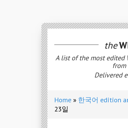
the
WE
A list of the most edited
from 
Delivered e
Home
한국어 edition ar
23일