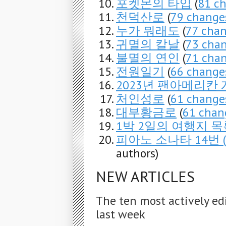
포켓몬의 타입
(
81 c
천덕산로
(
79 change
누가 뭐래도
(
77 cha
귀멸의 칼날
(
73 cha
불멸의 연인
(
71 cha
전원일기
(
66 change
2023년 팬아메리칸
처인성로
(
61 change
대부황금로
(
61 chan
1박 2일의 여행지 목
피아노 소나타 14번 
authors)
NEW ARTICLES
The ten most actively ed
last week