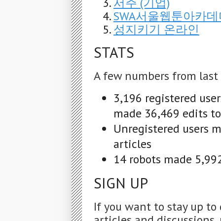
서주 (기업)
SWA서울웹툰아카데
성지키기 온라인
STATS
A few numbers from last
3,196 registered use
made 36,469 edits to
Unregistered users m
articles
14 robots made 5,992 
SIGN UP
If you want to stay up to
articles and discussions, 