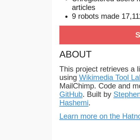
articles
9 robots made 17,111
S
ABOUT
This project retrieves a 
using
Wikimedia Tool La
MailChimp. Code and mo
GitHub
. Built by
Stephen
Hashemi
.
Learn more on the Hatno