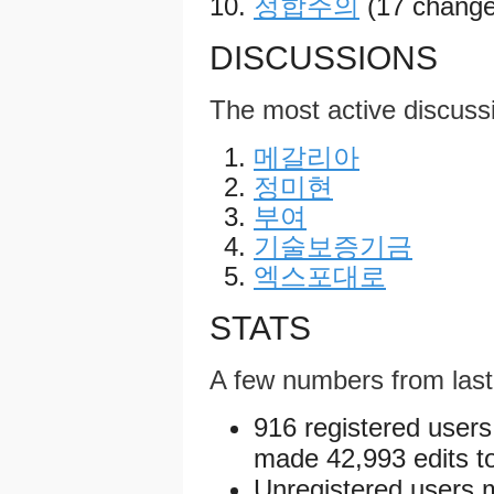
정합주의
(17 change
DISCUSSIONS
The most active discuss
메갈리아
정미현
부여
기술보증기금
엑스포대로
STATS
A few numbers from las
916 registered users
made 42,993 edits to
Unregistered users 