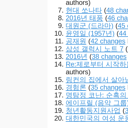
authors)
현대 쏘나타
(
48 cha
2016년 태풍
(
46 ch
대원군 (드라마)
(
45
윤영일 (1957년)
(
44
공재원
(
42 changes
삼성 갤럭시 노트 7
(
2016년
(
38 changes
Re:제로부터 시작하
authors)
링컨의 집에서 살아
경험론
(
35 changes
명탐정 코난: 순흑의
에이프릴 (음악 그룹
청년활동지원사업
(
대한민국의 여성 운