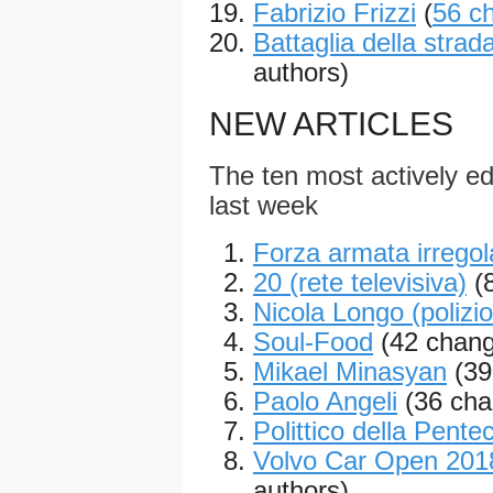
Fabrizio Frizzi
(
56 c
Battaglia della strad
authors)
NEW ARTICLES
The ten most actively edi
last week
Forza armata irregol
20 (rete televisiva)
(
Nicola Longo (polizio
Soul-Food
(42 chang
Mikael Minasyan
(39
Paolo Angeli
(36 cha
Polittico della Pente
Volvo Car Open 2018
authors)