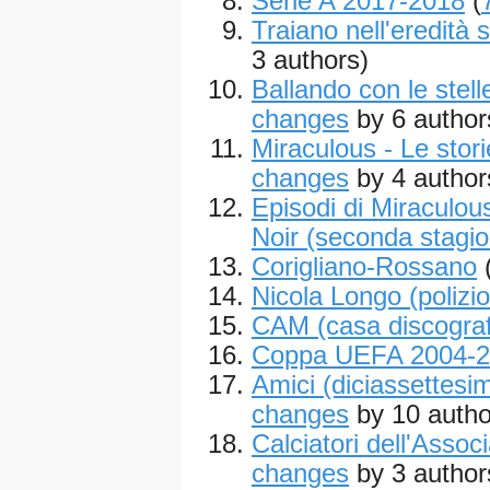
Serie A 2017-2018
(
Traiano nell'eredità s
3 authors)
Ballando con le stell
changes
by 6 author
Miraculous - Le stor
changes
by 4 author
Episodi di Miraculou
Noir (seconda stagi
Corigliano-Rossano
Nicola Longo (polizio
CAM (casa discograf
Coppa UEFA 2004-
Amici (diciassettesim
changes
by 10 autho
Calciatori dell'Asso
changes
by 3 author