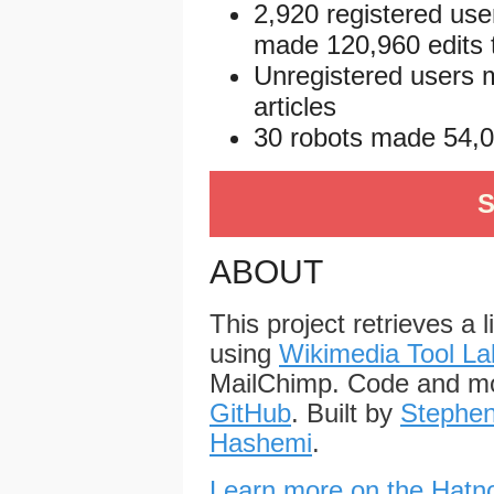
2,920 registered use
made 120,960 edits t
Unregistered users 
articles
30 robots made 54,00
S
ABOUT
This project retrieves a 
using
Wikimedia Tool La
MailChimp. Code and mo
GitHub
. Built by
Stephen
Hashemi
.
Learn more on the Hatno