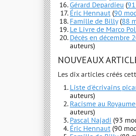
Gérard Depardieu
(
91
Éric Hennaut
(
90 mod
Famille de Billy
(
88 m
Le Livre de Marco Po
Décès en décembre 
auteurs)
NOUVEAUX ARTICL
Les dix articles créés ce
Liste d'écrivains pica
auteurs)
Racisme au Royaume
auteurs)
Pascal Najadi
(93 mod
Éric Hennaut
(90 mod