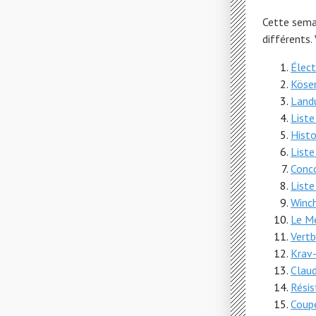
Cette sema
différents.
Élect
Kös
Land
List
Histo
List
Conco
List
Winc
Le Me
Vert
Krav
Claud
Résis
Coup