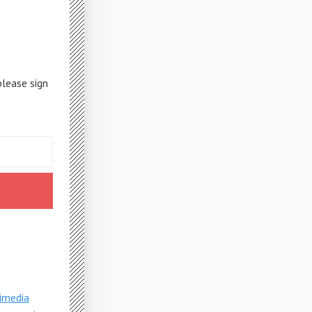
please sign
imedia