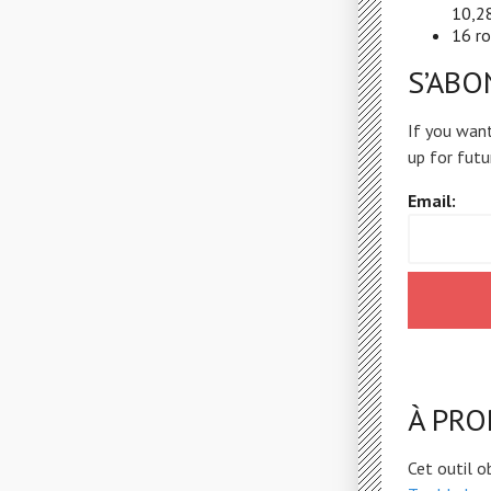
10,28
16 ro
S’AB
If you want
up for futu
Email:
À PR
Cet outil o