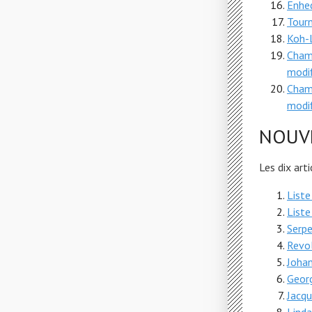
Enhe
Tour
Koh-L
Champ
modif
Cham
modif
NOUVE
Les dix art
List
List
Serpe
Revol
Joha
Geor
Jacqu