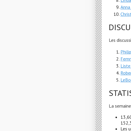
Linda
Anna 
Chris
DISCU
Les discuss
Phili
Femm
Liste
Rober
LeBou
STATI
La semaine 
13,60
152,3
Les u