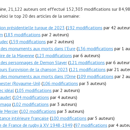
ine, 21,122 auteurs ont effectué 152,303 modifications sur 84,98
 Voici le top 20 des articles de la semaine:
ion présidentielle turque de 2023
(
192 modifications
par 42 auteur
em
(
183 modifications
par 2 auteurs)
udec
(
159 modifications
par 2 auteurs)
e des monuments aux morts dans l'Eure
(
136 modifications
par 1 au
ire de la Mayenne
(
123 modifications
par 6 auteurs)
e des personnages de Demon Slayer
(
121 modifications
par 6 auteur
urs Eurovision de la chanson 2023
(
121 modifications
par 21 aute
e des monuments aux morts dans l'Orne
(
109 modifications
par 2 au
hester (Royaume-Uni)
(
106 modifications
par 3 auteurs)
c idéal
(
105 modifications
par 2 auteurs)
baudet
(
104 modifications
par 4 auteurs)
-maga
(
102 modifications
par 3 auteurs)
e Mercier
(
102 modifications
par 3 auteurs)
tance intérieure française
(
100 modifications
par 5 auteurs)
e de France de rugby à XV 1948-1949
(
97 modifications
par 4 auteu