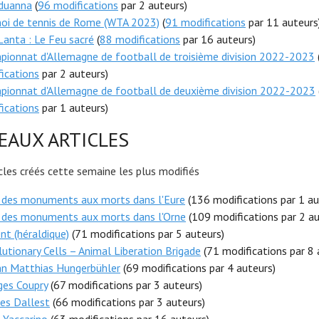
duanna
(
96 modifications
par 2 auteurs)
noi de tennis de Rome (WTA 2023)
(
91 modifications
par 11 auteurs
anta : Le Feu sacré
(
88 modifications
par 16 auteurs)
ionnat d'Allemagne de football de troisième division 2022-2023
ications
par 2 auteurs)
pionnat d'Allemagne de football de deuxième division 2022-2023
ications
par 1 auteurs)
AUX ARTICLES
icles créés cette semaine les plus modifiés
e des monuments aux morts dans l'Eure
(136 modifications par 1 au
e des monuments aux morts dans l'Orne
(109 modifications par 2 au
nt (héraldique)
(71 modifications par 5 auteurs)
utionary Cells – Animal Liberation Brigade
(71 modifications par 8 
nn Matthias Hungerbühler
(69 modifications par 4 auteurs)
ges Coupry
(67 modifications par 3 auteurs)
es Dallest
(66 modifications par 3 auteurs)