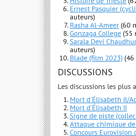
Histoire de Trieste
(6
Ernest Pasquier (cycl
auteurs)
Rasha Al-Ameer
(60 
Gonzaga College
(55 
Sarala Devi Chaudhu
auteurs)
Blade (film 2023)
(46
DISCUSSIONS
Les discussions les plus a
Mort d'Élisabeth II/A
Mort d'Élisabeth II
Signe de piste (collec
Attaque chimique d
Concours Eurovision 