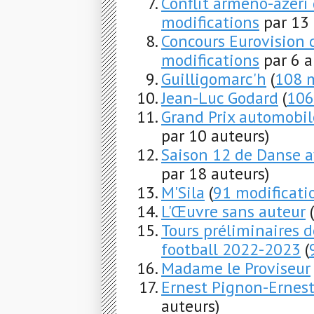
Conflit arméno-azéri
modifications
par 13 
Concours Eurovision 
modifications
par 6 a
Guilligomarc'h
(
108 m
Jean-Luc Godard
(
106
Grand Prix automobile
par 10 auteurs)
Saison 12 de Danse av
par 18 auteurs)
M'Sila
(
91 modificati
L'Œuvre sans auteur
(
Tours préliminaires 
football 2022-2023
(
Madame le Proviseur
Ernest Pignon-Ernes
auteurs)