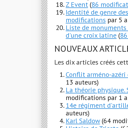
Z Event
(
86 modifica
Identité de genre de
modifications
par 5 a
Liste de monuments 
d'une croix latine
(
86
NOUVEAUX ARTICL
Les dix articles créés ce
Conflit arméno-azéri
13 auteurs)
La théorie physique. 
modifications par 1 a
14e régiment d'artill
auteurs)
Karl Saldow
(64 modif