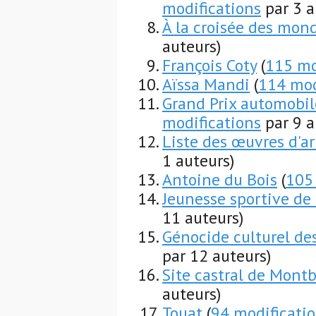
modifications
par 3 a
À la croisée des mon
auteurs)
François Coty
(
115 mo
Aïssa Mandi
(
114 mod
Grand Prix automobi
modifications
par 9 a
Liste des œuvres d'ar
1 auteurs)
Antoine du Bois
(
105
Jeunesse sportive de
11 auteurs)
Génocide culturel de
par 12 auteurs)
Site castral de Mont
auteurs)
Touat
(
94 modificati