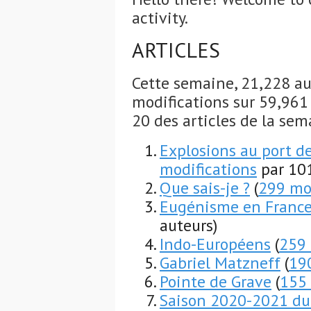
activity.
ARTICLES
Cette semaine, 21,228 au
modifications sur 59,961 a
20 des articles de la sem
Explosions au port d
modifications
par 101
Que sais-je ?
(
299 mo
Eugénisme en Franc
auteurs)
Indo-Européens
(
259 
Gabriel Matzneff
(
19
Pointe de Grave
(
155 
Saison 2020-2021 du