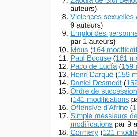
Zaouïa de Sidi Bello
auteurs)
Violences sexuelles a
9 auteurs)
Emploi des personne
par 1 auteurs)
Maus
(
164 modificat
Paul Bocuse
(
161 mo
Paco de Lucía
(
159 
Henri Darqué
(
159 m
Daniel Desmedt
(
152
Ordre de succession
(
141 modifications
pa
Offensive d'Afrine
(
1
Simple messieurs de
modifications
par 9 a
Cormery
(
121 modifi