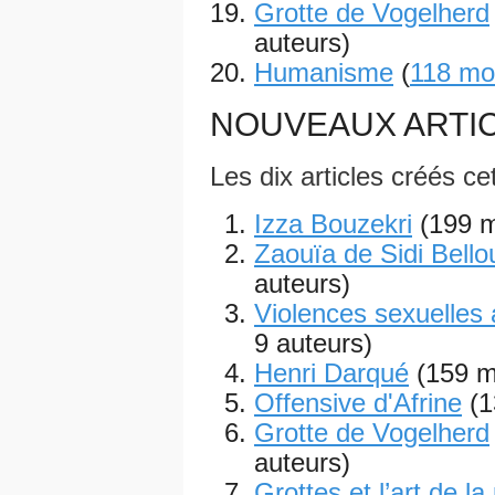
Grotte de Vogelherd
auteurs)
Humanisme
(
118 mod
NOUVEAUX ARTI
Les dix articles créés c
Izza Bouzekri
(199 m
Zaouïa de Sidi Bello
auteurs)
Violences sexuelles a
9 auteurs)
Henri Darqué
(159 m
Offensive d'Afrine
(1
Grotte de Vogelherd
auteurs)
Grottes et l’art de la