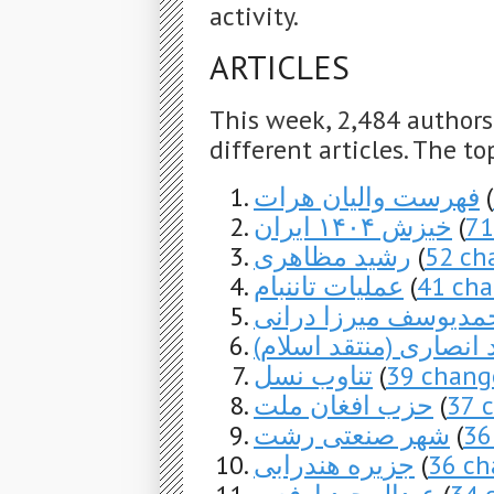
activity.
ARTICLES
This week, 2,484 author
different articles. The to
فهرست والیان هرات
(
خیزش ۱۴۰۴ ایران
(
71
رشید مظاهری
(
52 ch
عملیات تاننبام
(
41 ch
مدیوسف میرزا درانی
 انصاری (منتقد اسلام
تناوب نسل
(
39 chang
حزب افغان ملت
(
37 
شهر صنعتی رشت
(
36
جزیره هندرابی
(
36 ch