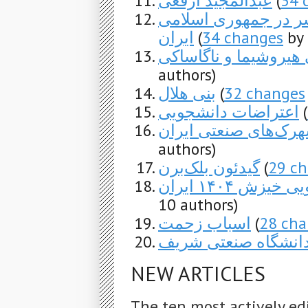
عبدالمجید ارفعی
(
34 
ر در جمهوری اسلامی
ایران
(
34 changes
by 
 هیروشیما و ناگاساکی
authors)
بنی هلال
(
32 changes
اعتراضات دانشجویی
(
ک‌های صنعتی ایران
authors)
گیدئون بلک‌برن
(
29 c
ش ۱۴۰۴ ایران
10 authors)
اسباب زحمت
(
28 cha
انشگاه صنعتی شریف
NEW ARTICLES
The ten most actively ed