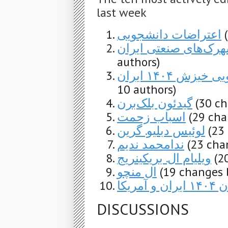
last week
اعتراضات دانشجویی
ک‌های صنعتی ایران
authors)
ش ۱۴۰۴ ایران
10 authors)
گیدئون بلک‌برن
(30 ch
اسباب زحمت
(29 cha
لوئیس دبلیو. گرین
(23
ندامحمد ندیم
(23 cha
ویلیام ال. بریکینریج
(2
ال منچو
(19 changes 
و آمریکا
DISCUSSIONS