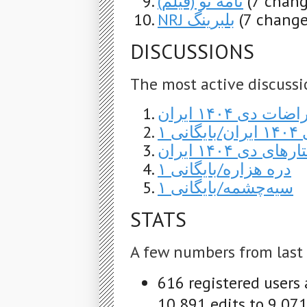
نامه تو (فیلم)
(7 chang
NRJ بلبرینگ
(7 change
DISCUSSIONS
The most active discussi
ات دی ۱۴۰۴ ایران
 ۱
های دی ۱۴۰۴ ایران
دره هزاره/بایگانی ۱
سیه‌چشمه/بایگانی ۱
STATS
A few numbers from last
616 registered users
10,891 edits to 9,071