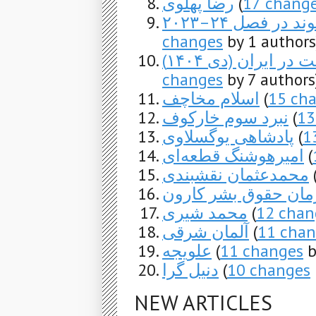
رضا پهلوی
(
17 chang
ر فصل ۲۴–۲۰۲۳
changes
by 1 authors
ر ایران (دی ۱۴۰۴
changes
by 7 authors
اسلام مخاچف
(
15 ch
نبرد سوم خارکوف
(
13
پادشاهی یوگسلاوی
(
1
امیرهوشنگ قطعه‌ای
(
محمدعثمان نقشبندی
مان حقوق بشر کارون
محمد شیری
(
12 chan
آلمان شرقی
(
11 chan
علویجه
(
11 changes
b
دنیل گرا
(
10 changes
NEW ARTICLES