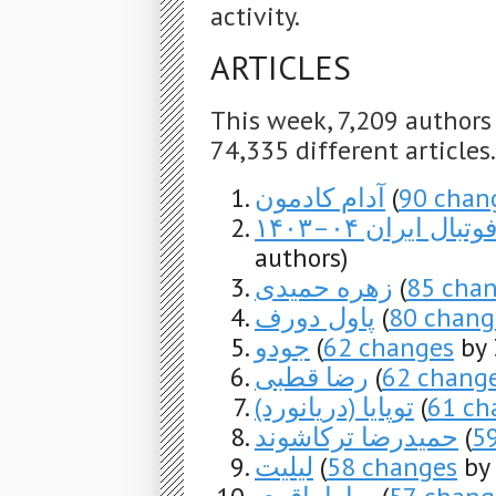
activity.
ARTICLES
This week, 7,209 author
74,335 different articles
آدام کادمون
(
90 chan
ال ایران ۰۴–۱۴۰۳
authors)
زهره حمیدی
(
85 cha
پاول دورف
(
80 chang
جودو
(
62 changes
by 
رضا قطبی
(
62 chang
توپایا (دریانورد)
(
61 ch
حمیدرضا ترکاشوند
(
5
لیلیت
(
58 changes
by 