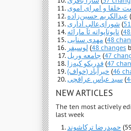
سارا باقری
(
57 chang
 خلفا و امرای اموی
عبدالکریم حسین‌زاده
شورای‌عالی اداری
(
51
تاپوتاپواته ئآ مارائه
(
48
مهدی سنایی
(
48 chan
لوسیفر
(
48 changes
b
جامعه وریل
(
47 chan
فدریکو کیه‌زا
(
47 cha
خیرآباد (خواف)
(
46 ch
سید عباس عراقچی
(
4
NEW ARTICLES
The ten most actively ed
last week
حمیدرضا ترکاشوند
(5