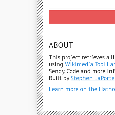
ABOUT
This project retrieves a 
using
Wikimedia Tool La
Sendy. Code and more in
Built by
Stephen LaPorte
Learn more on the Hatno