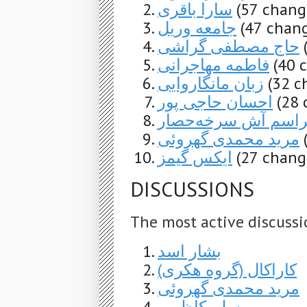
سارا باقری
(57 chang
جامعه وریل
(47 chang
حاج مصطفی گراشی
فاطمه مهاجرانی
(40 
زبان مانگاروایی
(32 c
احسان حاجی پور
(28 
اسم آش سرخه‌حصار
مرید محمدی گهروئی
ایکس گیمز
(27 chang
DISCUSSIONS
The most active discussi
بشار اسد
کاراکال (گروه هکری)
مرید محمدی گهروئی
مسلم کاظمی