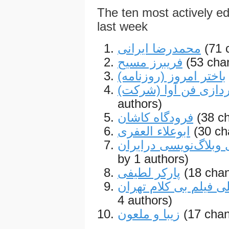
The ten most actively edi
last week
محمدرضا ایرانی
(71 
فریبرز مسیح
(53 cha
باختر امروز (روزنامه)
پردازی فن آوا (شرکت
authors)
فرودگاه کاشان
(38 c
ابوعلاء العفری
(30 ch
بلاگ‌نویسی درایران
by 1 authors)
پارکر لطیفی
(18 cha
ی فیلم بی کلام تهران
4 authors)
زیبا و ملعون
(17 chan