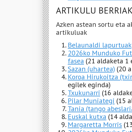
ARTIKULU BERRIA
Azken astean sortu eta a
artikuluak
Belaunaldi lapurtuak
2026ko Munduko Futb
fasea
(21 aldaketa 1 
Sazan (uhartea)
(20 a
Koroa Hirukoitza (txir
egilek eginda)
Txukunarri
(16 aldak
Pilar Muniategi
(15 a
Tania (tango abeslari
Euskal kutxa
(14 ald
Margaretta Morris
(1