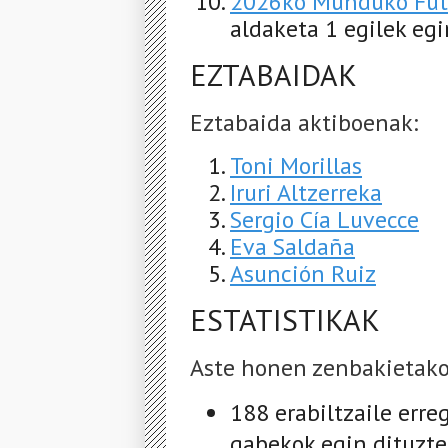
2026ko Munduko Futb
aldaketa 1 egilek egi
EZTABAIDAK
Eztabaida aktiboenak:
Toni Morillas
Iruri Altzerreka
Sergio Cía Luvecce
Eva Saldaña
Asunción Ruiz
ESTATISTIKAK
Aste honen zenbakietako
188 erabiltzaile erreg
gabekok egin dituzte