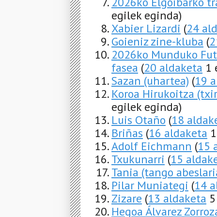
2026ko Elgoibarko tra
egilek eginda)
Xabier Lizardi
(
24 al
Goieniz zine-kluba
(
2
2026ko Munduko Futb
fasea
(
20 aldaketa
1 
Sazan (uhartea)
(
19 a
Koroa Hirukoitza (txir
egilek eginda)
Luis Otaño
(
18 aldak
Briñas
(
16 aldaketa
1
Adolf Eichmann
(
15 
Txukunarri
(
15 aldak
Tania (tango abeslari
Pilar Muniategi
(
14 a
Zizare
(
13 aldaketa
5 
Hegoa Álvarez Zorroz