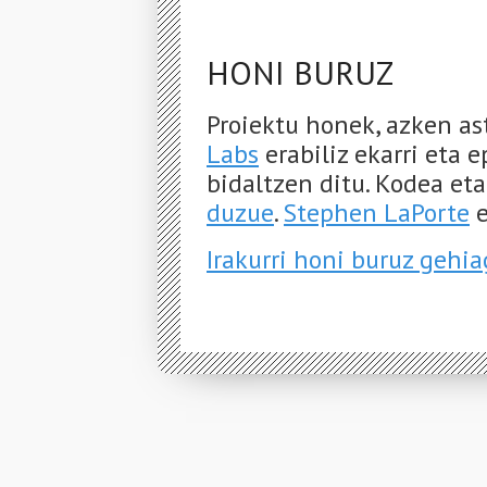
HONI BURUZ
Proiektu honek, azken a
Labs
erabiliz ekarri eta 
bidaltzen ditu. Kodea et
duzue
.
Stephen LaPorte
e
Irakurri honi buruz gehi