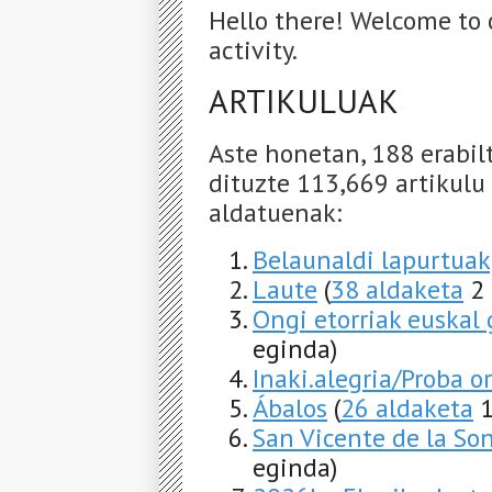
Hello there! Welcome to 
activity.
ARTIKULUAK
Aste honetan, 188 erabil
dituzte 113,669 artikulu
aldatuenak:
Belaunaldi lapurtuak
Laute
(
38 aldaketa
2 
Ongi etorriak euskal
eginda)
Inaki.alegria/Proba or
Ábalos
(
26 aldaketa
1
San Vicente de la Son
eginda)