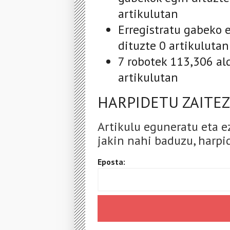
artikulutan
Erregistratu gabeko e
dituzte 0 artikulutan
7 robotek 113,306 al
artikulutan
HARPIDETU ZAITEZ
Artikulu eguneratu eta e
jakin nahi baduzu, harpid
Eposta: