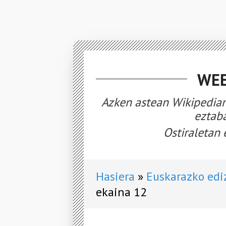
WEE
Azken astean Wikipedian
eztaba
Ostiraletan 
Hasiera
Euskarazko edi
ekaina 12