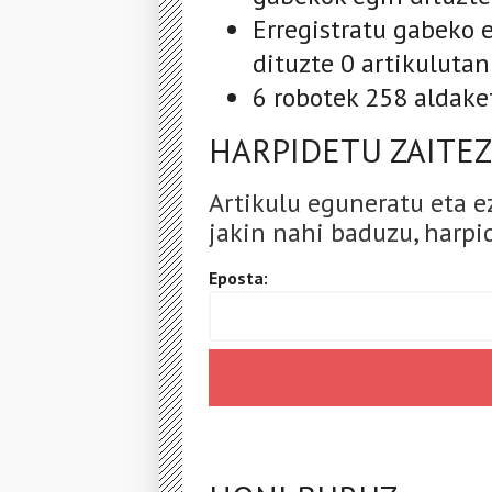
Erregistratu gabeko e
dituzte 0 artikulutan
6 robotek 258 aldake
HARPIDETU ZAITEZ
Artikulu eguneratu eta e
jakin nahi baduzu, harpid
Eposta: