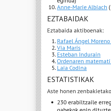
eginda)
Anne-Marie Albiach
EZTABAIDAK
Eztabaida aktiboenak:
Rafael Ángel Moreno
Via Maris
Esteban Indurain
Ordenaren matemati
Laia Codina
ESTATISTIKAK
Aste honen zenbakietako
230 erabiltzaile erreg
gabekok egin dituzte