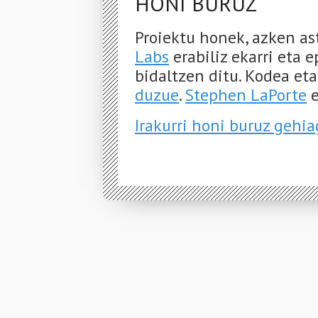
HONI BURUZ
Proiektu honek, azken a
Labs
erabiliz ekarri eta 
bidaltzen ditu. Kodea et
duzue
.
Stephen LaPorte
e
Irakurri honi buruz gehi