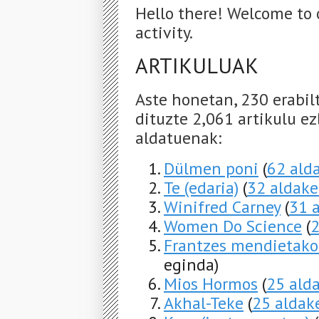
Hello there! Welcome to 
activity.
ARTIKULUAK
Aste honetan, 230 erabil
dituzte 2,061 artikulu ez
aldatuenak:
Dülmen poni
(
62 ald
Te (edaria)
(
32 aldake
Winifred Carney
(
31 
Women Do Science
(
2
Frantzes mendietako
eginda)
Mios Hormos
(
25 ald
Akhal-Teke
(
25 aldak