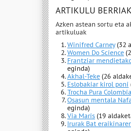
ARTIKULU BERRIA
Azken astean sortu eta a
artikuluak
Winifred Carney
(32 
Women Do Science
(
Frantziar mendietako
eginda)
Akhal-Teke
(26 aldak
Eslobakiar kirol poni
Trocha Pura Colombi
Osasun mentala Naf
eginda)
Via Maris
(19 aldaket
Irurak Bat eraikinare