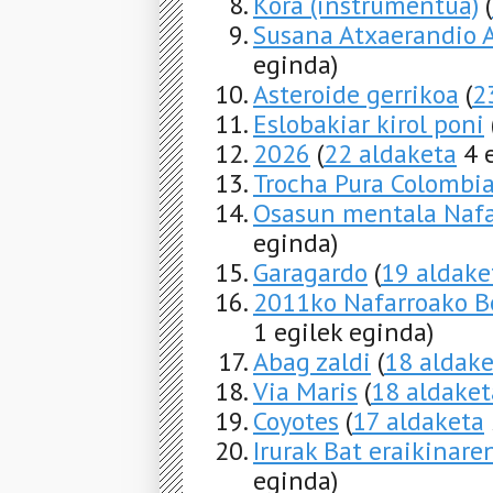
Kora (instrumentua)
(
Susana Atxaerandio 
eginda)
Asteroide gerrikoa
(
2
Eslobakiar kirol poni
2026
(
22 aldaketa
4 e
Trocha Pura Colombi
Osasun mentala Naf
eginda)
Garagardo
(
19 aldake
2011ko Nafarroako Be
1 egilek eginda)
Abag zaldi
(
18 aldake
Via Maris
(
18 aldaket
Coyotes
(
17 aldaketa
Irurak Bat eraikinare
eginda)