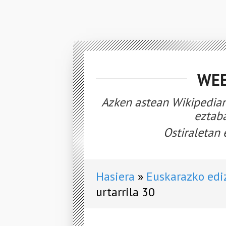
WEE
Azken astean Wikipedian
eztaba
Ostiraletan 
Hasiera
Euskarazko edi
urtarrila 30