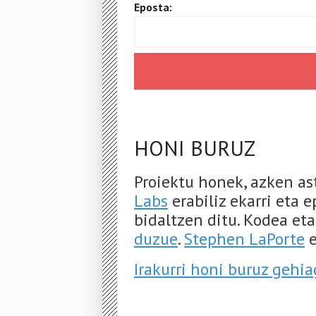
Eposta:
HONI BURUZ
Proiektu honek, azken a
Labs
erabiliz ekarri eta 
bidaltzen ditu. Kodea et
duzue
.
Stephen LaPorte
e
Irakurri honi buruz gehi