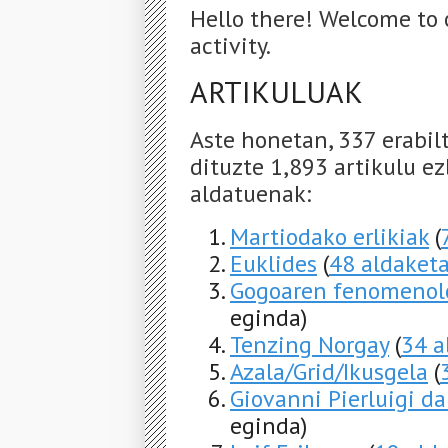
Hello there! Welcome to 
activity.
ARTIKULUAK
Aste honetan, 337 erabil
dituzte 1,893 artikulu ez
aldatuenak:
Martiodako erlikiak
(
Euklides
(
48 aldaket
Gogoaren fenomenol
eginda)
Tenzing Norgay
(
34 a
Azala/Grid/Ikusgela
(
Giovanni Pierluigi da
eginda)