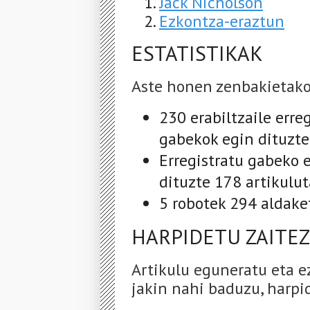
Jack Nicholson
Ezkontza-eraztun
ESTATISTIKAK
Aste honen zenbakietako
230 erabiltzaile erre
gabekok egin dituzte
Erregistratu gabeko 
dituzte 178 artikulu
5 robotek 294 aldake
HARPIDETU ZAITEZ
Artikulu eguneratu eta e
jakin nahi baduzu, harpid