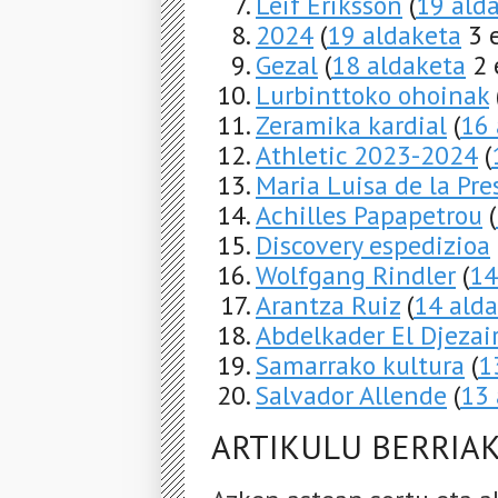
Leif Eriksson
(
19 ald
2024
(
19 aldaketa
3 e
Gezal
(
18 aldaketa
2 
Lurbinttoko ohoinak
Zeramika kardial
(
16 
Athletic 2023-2024
(
Maria Luisa de la Pre
Achilles Papapetrou
(
Discovery espedizioa
Wolfgang Rindler
(
14
Arantza Ruiz
(
14 ald
Abdelkader El Djezair
Samarrako kultura
(
1
Salvador Allende
(
13 
ARTIKULU BERRIA