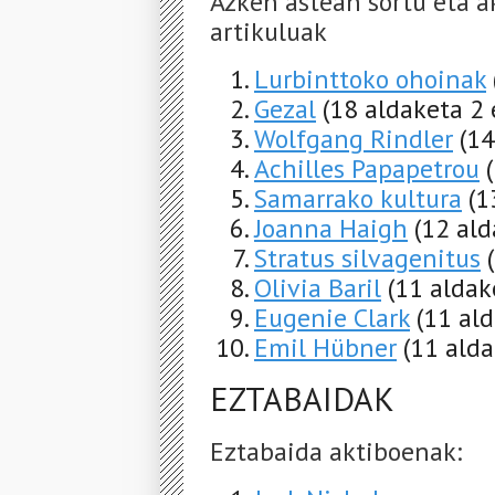
Azken astean sortu eta a
artikuluak
Lurbinttoko ohoinak
Gezal
(18 aldaketa 2 
Wolfgang Rindler
(14
Achilles Papapetrou
Samarrako kultura
(1
Joanna Haigh
(12 ald
Stratus silvagenitus
Olivia Baril
(11 aldak
Eugenie Clark
(11 al
Emil Hübner
(11 alda
EZTABAIDAK
Eztabaida aktiboenak: