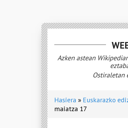
WEE
Azken astean Wikipedian
eztaba
Ostiraletan 
Hasiera
Euskarazko edi
maiatza 17