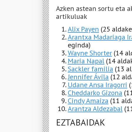
Azken astean sortu eta a
artikuluak
Alix Payen
(25 aldake
Arantxa Madariaga Ir
eginda)
Wayne Shorter
(14 al
Maria Napal
(14 alda
Sackler familia
(13 a
Jennifer Ávila
(12 ald
Udane Ansa Iragorri
Cheddarko Gizona
(1
Cindy Amaiza
(11 ald
Arantza Aldezabal
(1
EZTABAIDAK