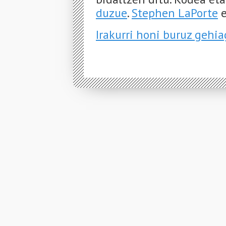
duzue
.
Stephen LaPorte
e
Irakurri honi buruz gehi