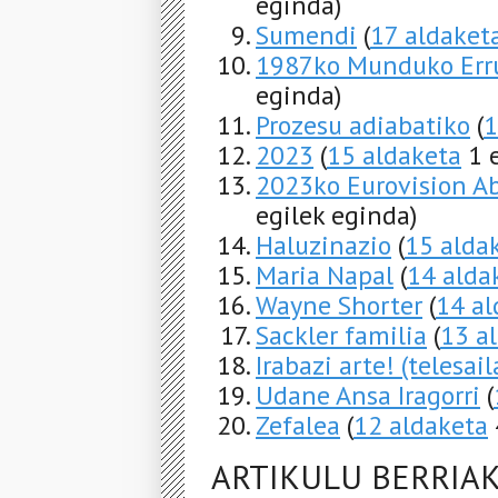
eginda)
Sumendi
(
17 aldaket
1987ko Munduko Err
eginda)
Prozesu adiabatiko
(
1
2023
(
15 aldaketa
1 e
2023ko Eurovision Ab
egilek eginda)
Haluzinazio
(
15 alda
Maria Napal
(
14 alda
Wayne Shorter
(
14 al
Sackler familia
(
13 a
Irabazi arte! (telesail
Udane Ansa Iragorri
(
Zefalea
(
12 aldaketa
ARTIKULU BERRIA