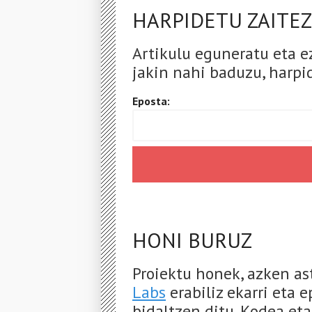
HARPIDETU ZAITEZ
Artikulu eguneratu eta e
jakin nahi baduzu, harpid
Eposta:
HONI BURUZ
Proiektu honek, azken a
Labs
erabiliz ekarri eta 
bidaltzen ditu. Kodea et