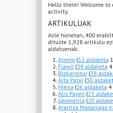
Hello there! Welcome to 
activity.
ARTIKULUAK
Aste honetan, 400 erabil
dituzte 1,928 artikulu ez
aldatuenak:
Atomo
(
52 aldaketa
1
Flawil
(
39 aldaketa
4 
Bizkarrezur
(
38 aldak
Aita Patxi
(
30 aldake
Hiena
(
26 aldaketa
4 
Alix Payen
(
25 aldake
Geometria
(
20 aldake
Arantxa Madariaga Ir