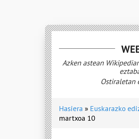
WEE
Azken astean Wikipedian
eztaba
Ostiraletan 
Hasiera
Euskarazko edi
martxoa 10