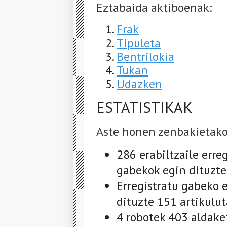
Eztabaida aktiboenak:
Frak
Tipuleta
Bentrilokia
Tukan
Udazken
ESTATISTIKAK
Aste honen zenbakietako
286 erabiltzaile erre
gabekok egin dituzte
Erregistratu gabeko e
dituzte 151 artikulu
4 robotek 403 aldake