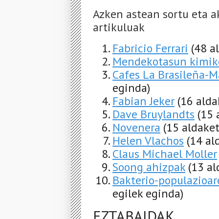
Azken astean sortu eta a
artikuluak
Fabricio Ferrari
(48 a
Mendekotasun kimik
Cafes La Brasileña-M
eginda)
Fabian Jeker
(16 alda
Dave Bruylandts
(15 
Novenera
(15 aldaket
Helen Vlachos
(14 al
Claus Michael Moller
Soong ahizpak
(13 al
Bakterio-populazioa
egilek eginda)
EZTABAIDAK