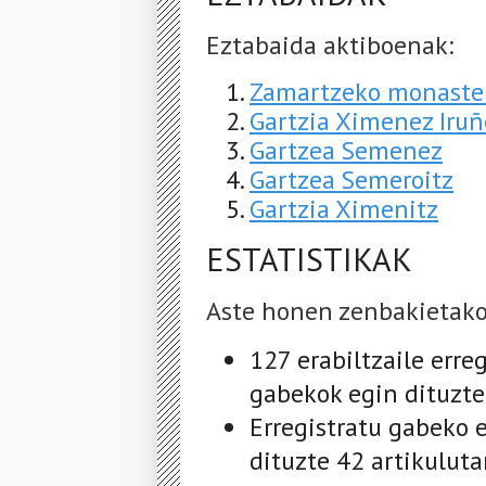
Eztabaida aktiboenak:
Zamartzeko monaste
Gartzia Ximenez Iru
Gartzea Semenez
Gartzea Semeroitz
Gartzia Ximenitz
ESTATISTIKAK
Aste honen zenbakietako
127 erabiltzaile erre
gabekok egin dituzte
Erregistratu gabeko e
dituzte 42 artikulut