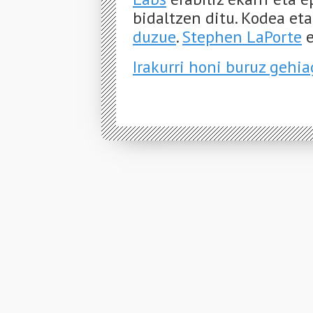
bidaltzen ditu. Kodea et
duzue
.
Stephen LaPorte
e
Irakurri honi buruz gehi