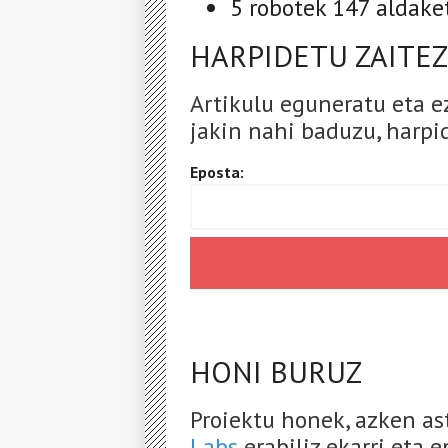
5 robotek 147 aldake
HARPIDETU ZAITEZ
Artikulu eguneratu eta e
jakin nahi baduzu, harpid
Eposta:
HONI BURUZ
Proiektu honek, azken a
Labs
erabiliz ekarri eta 