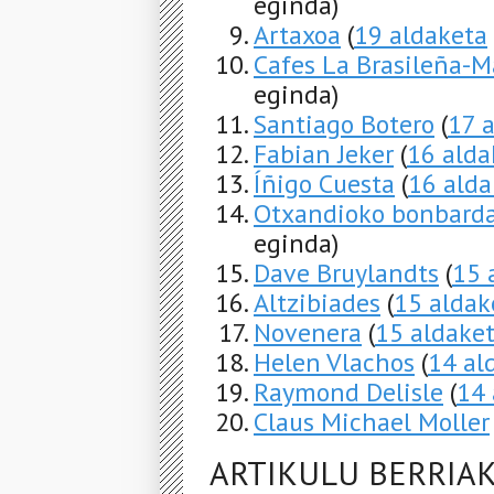
eginda)
Artaxoa
(
19 aldaketa
Cafes La Brasileña-M
eginda)
Santiago Botero
(
17 
Fabian Jeker
(
16 alda
Íñigo Cuesta
(
16 alda
Otxandioko bonbard
eginda)
Dave Bruylandts
(
15 
Altzibiades
(
15 aldak
Novenera
(
15 aldake
Helen Vlachos
(
14 al
Raymond Delisle
(
14 
Claus Michael Moller
ARTIKULU BERRIA