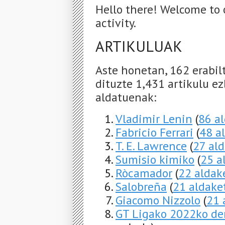
Hello there! Welcome to 
activity.
ARTIKULUAK
Aste honetan, 162 erabil
dituzte 1,431 artikulu ez
aldatuenak:
Vladimir Lenin
(
86 a
Fabricio Ferrari
(
48 a
T. E. Lawrence
(
27 al
Sumisio kimiko
(
25 a
Ròcamador
(
22 aldak
Salobreña
(
21 aldake
Giacomo Nizzolo
(
21 
GT Ligako 2022ko de