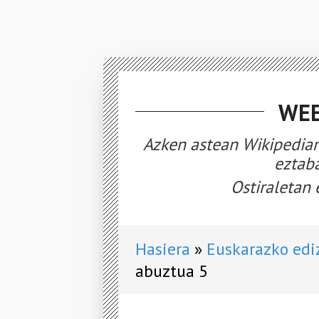
WEE
Azken astean Wikipedian
eztaba
Ostiraletan 
Hasiera
Euskarazko edi
abuztua 5