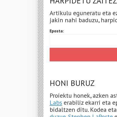
HARPIDETU ZAITEZ
Artikulu eguneratu eta e
jakin nahi baduzu, harpid
Eposta:
HONI BURUZ
Proiektu honek, azken a
Labs
erabiliz ekarri eta 
bidaltzen ditu. Kodea et
duzue
.
Stephen LaPorte
e