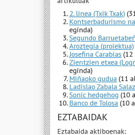
artikuluak
2. linea (Txik Txak)
(3
Kontserbadurismo na
eginda)
Segundo Barruetabe
Aroztegia (proiektua)
Josefina Carabias
(12
Zientzien etxea (Log
eginda)
Miñaoko gudua
(11 a
Ladislao Zabala Sala
Sonic hedgehog
(10 
Banco de Tolosa
(10 
EZTABAIDAK
Eztabaida aktiboenak: