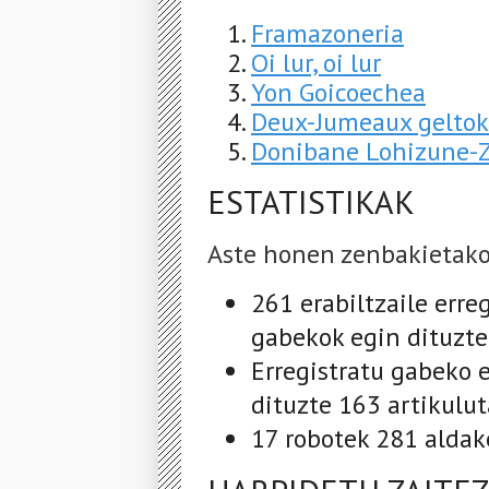
Framazoneria
Oi lur, oi lur
Yon Goicoechea
Deux-Jumeaux geltok
Donibane Lohizune-Z
ESTATISTIKAK
Aste honen zenbakietako
261 erabiltzaile erre
gabekok egin dituzte
Erregistratu gabeko 
dituzte 163 artikulu
17 robotek 281 aldak