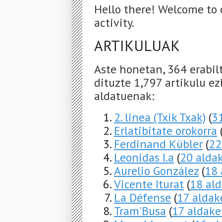
Hello there! Welcome to 
activity.
ARTIKULUAK
Aste honetan, 364 erabil
dituzte 1,797 artikulu ez
aldatuenak:
2. linea (Txik Txak)
(
3
Erlatibitate orokorra
Ferdinand Kübler
(
22
Leonidas I.a
(
20 alda
Aurelio González
(
18 
Vicente Iturat
(
18 al
La Défense
(
17 aldak
Tram'Busa
(
17 aldake