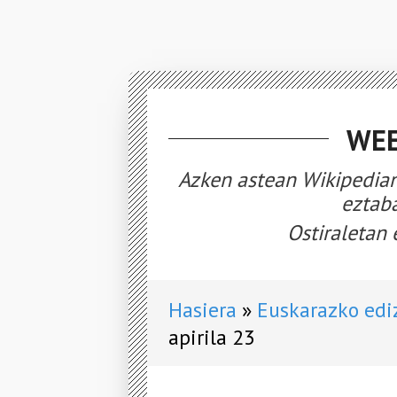
WEE
Azken astean Wikipedian
eztaba
Ostiraletan 
Hasiera
Euskarazko edi
apirila 23