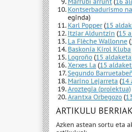
Marrubi arrunt
(
16 al
Kontserbadurismo na
eginda)
Karl Popper
(
15 aldak
Itziar Alduntzin
(
15 a
La Flèche Wallonne
(
Baskonia Kirol Kluba
Logroño
(
15 aldaketa
Xerxes I.a
(
15 aldaket
Segundo Barruetabe
Marino Lejarreta
(
14 
Aroztegia (proiektua)
Arantxa Orbegozo
(
13
ARTIKULU BERRIA
Azken astean sortu eta a