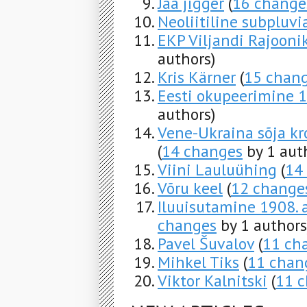
Jää jigger
(
16 change
Neoliitiline subpluvi
EKP Viljandi Rajooni
authors)
Kris Kärner
(
15 chan
Eesti okupeerimine 1
authors)
Vene-Ukraina sõja kro
(
14 changes
by 1 aut
Viini Lauluühing
(
14
Võru keel
(
12 change
Iluuisutamine 1908.
changes
by 1 authors
Pavel Šuvalov
(
11 ch
Mihkel Tiks
(
11 chan
Viktor Kalnitski
(
11 