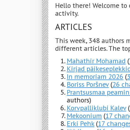
Hello there! Welcome to 
activity.
ARTICLES
This week, 348 authors 
different articles. The to
Mahathir Mohamad
(
Kirjad päikeseplekki
In memoriam 2026
(
Boriss Poršnev
(
26 ch
Prantsusmaa peamini
authors)
Korvpalliklubi Kalev
(
Mekoonium
(
17 chan
Erki Pehk
(
17 change