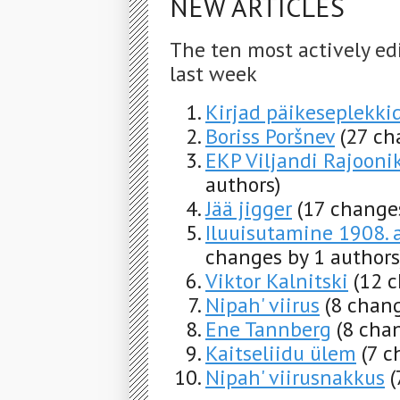
NEW ARTICLES
The ten most actively ed
last week
Kirjad päikeseplekki
Boriss Poršnev
(27 ch
EKP Viljandi Rajooni
authors)
Jää jigger
(17 changes
Iluuisutamine 1908.
changes by 1 authors
Viktor Kalnitski
(12 
Nipah' viirus
(8 chang
Ene Tannberg
(8 cha
Kaitseliidu ülem
(7 c
Nipah' viirusnakkus
(