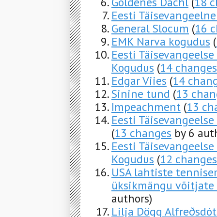
Goldenes Dachl
(
18 
Eesti Täisevangeelne
General Slocum
(
16 
EMK Narva kogudus
(
Eesti Täisevangeelse
Kogudus
(
14 changes
Edgar Viies
(
14 chan
Sinine tund
(
13 chan
Impeachment
(
13 ch
Eesti Täisevangeelse
(
13 changes
by 6 aut
Eesti Täisevangeelse
Kogudus
(
12 changes
USA lahtiste tennise
üksikmängu võitjate 
authors)
Lilja Dögg Alfreðsdót