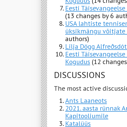
Kogudus
(14 changes
Eesti Täisevangeelse
(13 changes by 6 aut
USA lahtiste tennise
üksikmängu võitjate 
authors)
Lilja Dögg Alfreðsdót
Eesti Täisevangeelse
Kogudus
(12 changes
DISCUSSIONS
The most active discussi
Ants Laaneots
2021. aasta rünnak 
Kapitooliumile
Katalüüs