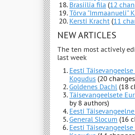
Brasiilia fila
(
12 chan
Tõrva "Immaanueli" 
Kersti Kracht
(
11 cha
NEW ARTICLES
The ten most actively ed
last week
Eesti Täisevangeelse
Kogudus
(20 changes
Goldenes Dachl
(18 c
Täisevangeelsete Eur
by 8 authors)
Eesti Täisevangeelne
General Slocum
(16 
Eesti Täisevangeelse