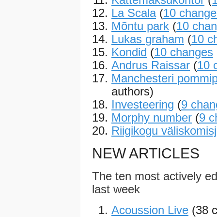
La Scala
(
10 change
Mõntu park
(
10 cha
Lukas graham
(
10 c
Kondid
(
10 changes
Andrus Raissar
(
10 
Manchesteri pommip
authors)
Investeering
(
9 chan
Morphy number
(
9 c
Riigikogu väliskomis
NEW ARTICLES
The ten most actively edi
last week
Acoussion Live
(38 