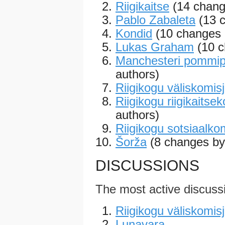
Riigikaitse
(14 chang
Pablo Zabaleta
(13 
Kondid
(10 changes 
Lukas Graham
(10 
Manchesteri pommip
authors)
Riigikogu väliskomis
Riigikogu riigikaitse
authors)
Riigikogu sotsiaalko
Šorža
(8 changes by
DISCUSSIONS
The most active discuss
Riigikogu väliskomis
Lunavara