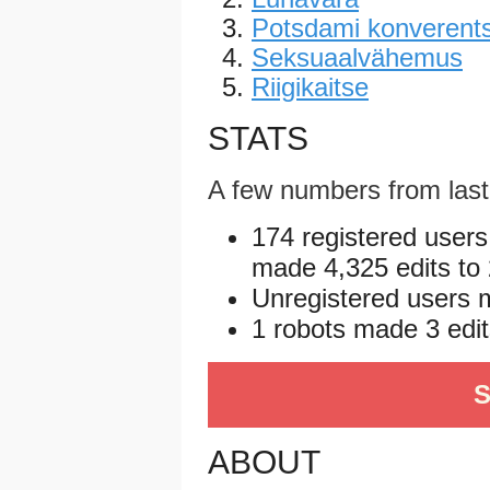
Potsdami konverent
Seksuaalvähemus
Riigikaitse
STATS
A few numbers from las
174 registered users
made 4,325 edits to 
Unregistered users m
1 robots made 3 edits
S
ABOUT