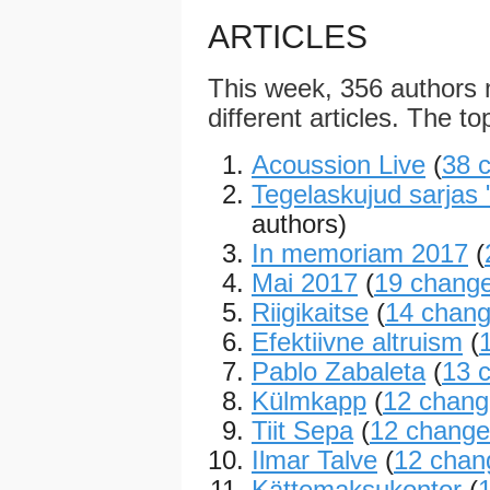
ARTICLES
This week, 356 authors
different articles. The to
Acoussion Live
(
38 
Tegelaskujud sarjas 
authors)
In memoriam 2017
(
Mai 2017
(
19 chang
Riigikaitse
(
14 chan
Efektiivne altruism
(
Pablo Zabaleta
(
13 
Külmkapp
(
12 chang
Tiit Sepa
(
12 change
Ilmar Talve
(
12 chan
Kättemaksukontor
(