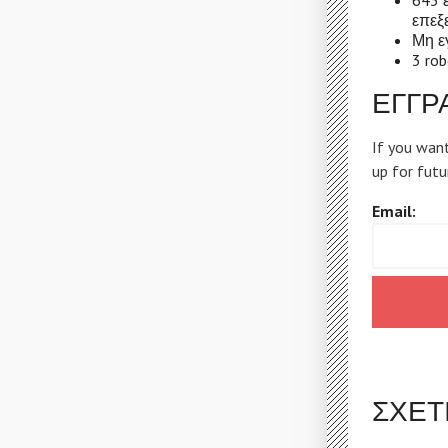
643 
επεξ
Μη ε
3 ro
ΕΓΓΡ
If you want
up for futu
Email:
ΣΧΕΤ