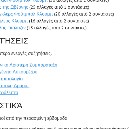
ίκιοϊ Φούτμπολ Κλουμπ
(30 αλλαγές από 2 συντάκτες)
ς της Ωβέρνης
(25 αλλαγές από 1 συντάκτες)
γκλερς Φούτμπολ Κλουμπ
(20 αλλαγές από 2 συντάκτες)
λερς Κλουμπ
(16 αλλαγές από 2 συντάκτες)
λας Γκάλιτζιν
(13 αλλαγές από 2 συντάκτες)
ΤΉΣΕΙΣ
τερο ενεργές συζητήσεις:
νική Αριστερή Συμπαράταξη
γένεια Λυκουρέζου
σματολογία
όπολη Δράμας
ερόλεπτο
ΙΣΤΙΚΆ
θμοί από την περασμένη εβδομάδα: