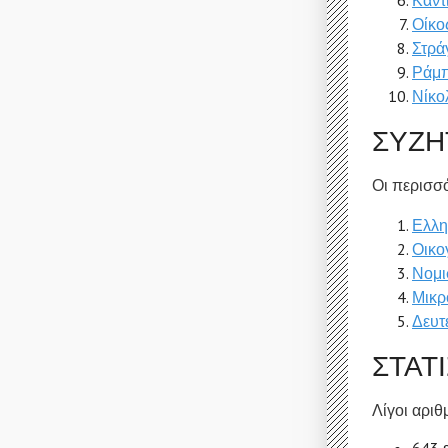
Καντ
Οίκο
Στρά
Ράμπ
Νίκο
ΣΥΖΗ
Οι περισσό
Ελλη
Οικο
Νομι
Μικρ
Δευτ
ΣΤΑΤ
Λίγοι αρι