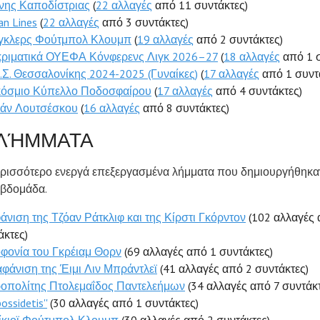
νης Καποδίστριας
(
22 αλλαγές
από 11 συντάκτες)
an Lines
(
22 αλλαγές
από 3 συντάκτες)
γκλερς Φούτμπολ Κλουμπ
(
19 αλλαγές
από 2 συντάκτες)
ριματικά ΟΥΕΦΑ Κόνφερενς Λιγκ 2026–27
(
18 αλλαγές
από 1 σ
.Σ. Θεσσαλονίκης 2024-2025 (Γυναίκες)
(
17 αλλαγές
από 1 συντ
όσμιο Κύπελλο Ποδοσφαίρου
(
17 αλλαγές
από 4 συντάκτες)
άν Λουτσέσκου
(
16 αλλαγές
από 8 συντάκτες)
ΛΉΜΜΑΤΑ
ερισσότερο ενεργά επεξεργασμένα λήμματα που δημιουργήθηκαν
εβδομάδα.
άνιση της Τζόαν Ράτκλιφ και της Κίρστι Γκόρντον
(102 αλλαγές 
άκτες)
φονία του Γκρέιαμ Θορν
(69 αλλαγές από 1 συντάκτες)
αφάνιση της Έιμι Λιν Μπράντλεϊ
(41 αλλαγές από 2 συντάκτες)
οπολίτης Πτολεμαΐδος Παντελεήμων
(34 αλλαγές από 7 συντάκτ
possidetis''
(30 αλλαγές από 1 συντάκτες)