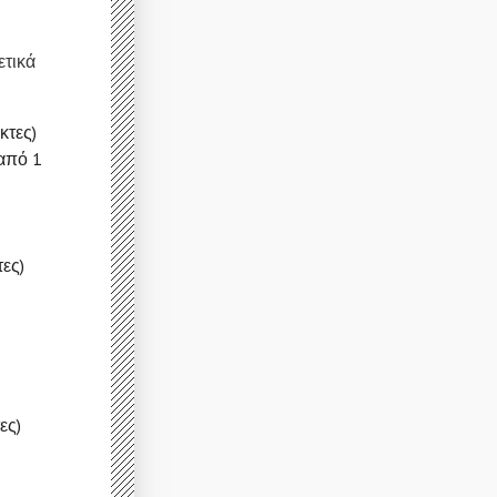
ετικά
κτες)
από 1
ες)
ες)