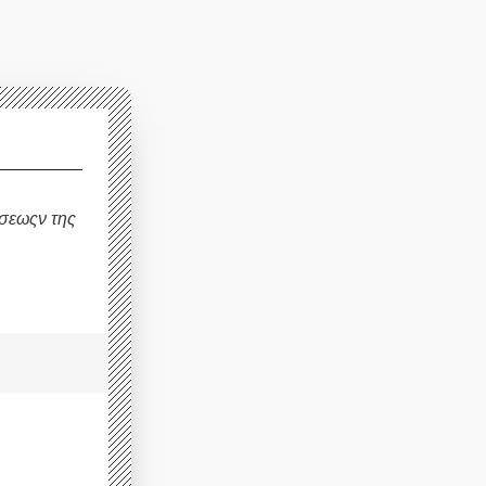
σεωςν της