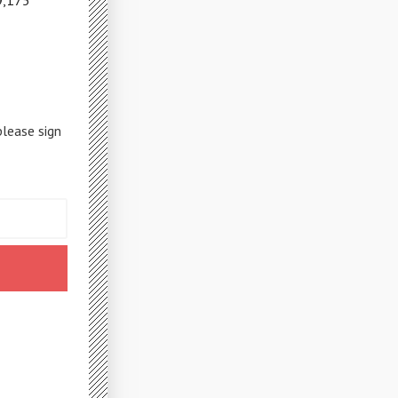
9,175
please sign