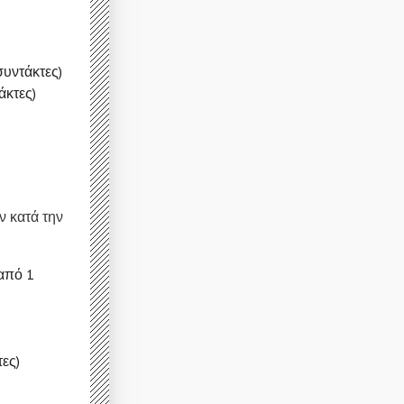
υντάκτες)
άκτες)
 κατά την
από 1
ες)