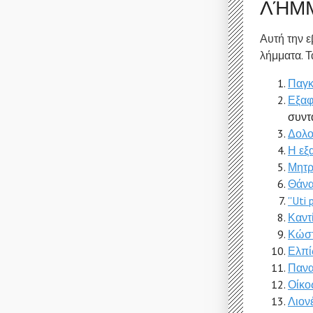
ΛΉΜ
Αυτή την ε
λήμματα. Τ
Παγκ
Εξαφ
συντ
Δολο
Η εξ
Μητρ
Θάνα
''Uti 
Καντ
Κώστ
Ελπί
Πανα
Οίκο
Λιον