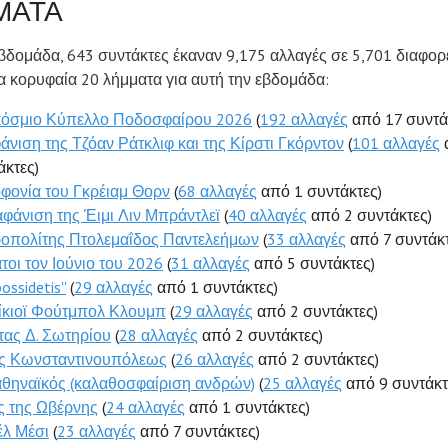
ΜΑΤΑ
βδομάδα, 643 συντάκτες έκαναν 9,175 αλλαγές σε 5,701 διαφορ
α κορυφαία 20 λήμματα για αυτή την εβδομάδα:
όσμιο Κύπελλο Ποδοσφαίρου 2026
(
192 αλλαγές
από 17 συντά
άνιση της Τζόαν Ράτκλιφ και της Κίρστι Γκόρντον
(
101 αλλαγές
άκτες)
φονία του Γκρέιαμ Θορν
(
68 αλλαγές
από 1 συντάκτες)
αφάνιση της Έιμι Λιν Μπράντλεϊ
(
40 αλλαγές
από 2 συντάκτες)
οπολίτης Πτολεμαΐδος Παντελεήμων
(
33 αλλαγές
από 7 συντάκτ
τοι τον Ιούνιο του 2026
(
31 αλλαγές
από 5 συντάκτες)
possidetis''
(
29 αλλαγές
από 1 συντάκτες)
ίκιοϊ Φούτμπολ Κλουμπ
(
29 αλλαγές
από 2 συντάκτες)
ας Δ. Σωτηρίου
(
28 αλλαγές
από 2 συντάκτες)
ς Κωνσταντινουπόλεως
(
26 αλλαγές
από 2 συντάκτες)
θηναϊκός (καλαθοσφαίριση ανδρών)
(
25 αλλαγές
από 9 συντάκτ
ς της Ωβέρνης
(
24 αλλαγές
από 1 συντάκτες)
έλ Μέσι
(
23 αλλαγές
από 7 συντάκτες)