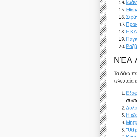
Ιωάν
Mino
Στρά
Προκ
Ε.ΚΑ
Παγκ
Ραζβ
ΝΈΑ 
Τα δέκα π
τελευταία 
Εξαφ
συντ
Δολο
Η εξ
Μητρ
''Uti 