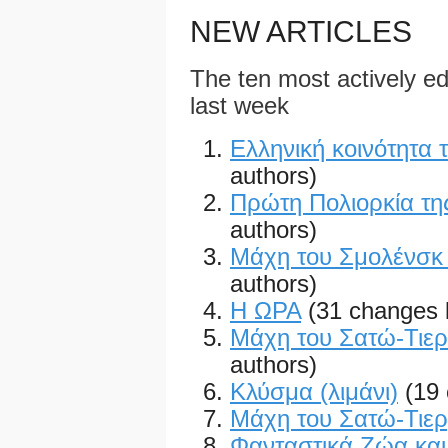
NEW ARTICLES
The ten most actively edi
last week
Ελληνική κοινότητα 
authors)
Πρώτη Πολιορκία τ
authors)
Μάχη του Σμολένσκ 
authors)
Η ΩΡΑ
(31 changes 
Μάχη του Σατώ-Τιερί
authors)
Κλύσμα (λιμάνι)
(19
Μάχη του Σατώ-Τιε
Φανταστικά Ζώα και 