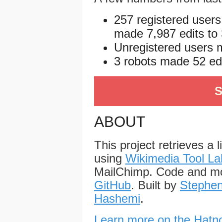
257 registered users
made 7,987 edits to 
Unregistered users m
3 robots made 52 edit
S
ABOUT
This project retrieves a 
using
Wikimedia Tool La
MailChimp. Code and mo
GitHub
. Built by
Stephen
Hashemi
.
Learn more on the Hatno