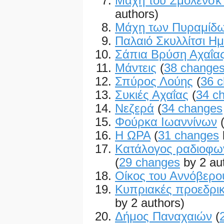
Μάχη του Σμολένσκ 
authors)
Μάχη των Πυραμίδ
Παλαιό Σκυλλίτσι Η
Σάπια Βρύση Αχαΐα
Μάντεις
(
38 change
Σπύρος Λούης
(
36 
Συκιές Αχαΐας
(
34 c
Νεζερά
(
34 changes
Φούρκα Ιωαννίνων
Η ΩΡΑ
(
31 changes
Κατάλογος ραδιοφω
(
29 changes
by 2 au
Οίκος του Αννόβερο
Κυπριακές προεδρικ
by 2 authors)
Δήμος Παναχαιών
(