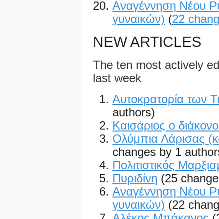
Αναγέννηση Νέου Ρ
γυναικών)
(
22 chan
NEW ARTICLES
The ten most actively edi
last week
Αυτοκρατορία των Τ
authors)
Καισάριος ο διάκονο
Ολύμπια Λάρισας (κ
changes by 1 author
Πολιτιστικός Μαρξισ
Πυριδίνη
(25 change
Αναγέννηση Νέου Ρ
γυναικών)
(22 chang
Αλέκος Μπάκανος
(