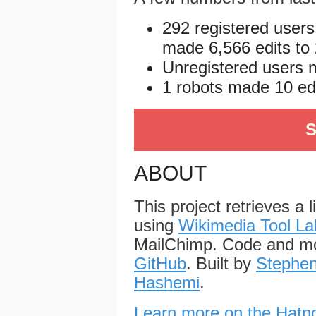
292 registered users
made 6,566 edits to 
Unregistered users m
1 robots made 10 edit
S
ABOUT
This project retrieves a 
using
Wikimedia Tool La
MailChimp. Code and mo
GitHub
. Built by
Stephen
Hashemi
.
Learn more on the Hatno