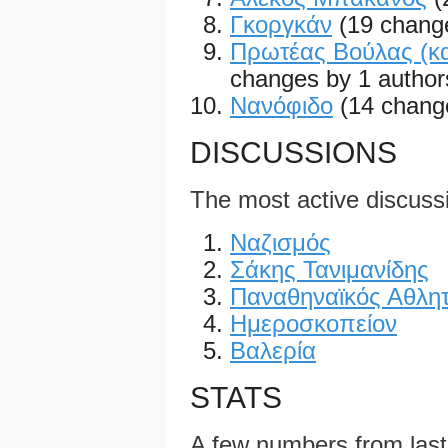
Γκοργκάν
(19 chang
Πρωτέας Βούλας (κ
changes by 1 author
Νανόφιδο
(14 chang
DISCUSSIONS
The most active discuss
Ναζισμός
Σάκης Τανιμανίδης
Παναθηναϊκός Αθλητ
Ημεροσκοπείον
Βαλερία
STATS
A few numbers from las