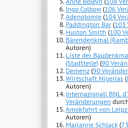
Anne Boleyn
(
108 Ve
Ingo Colbow
(
106 Ve
Adenotomie
(
104 Ve
Paddington Bär
(
103
Huston Smith
(
100 V
Bärendenkmal (Ramb
Autoren)
Liste der Baudenkma
(Stadtteile)
(
90 Verä
Demenz
(
90 Verände
Wirtschaft Nigerias
(
Autoren)
Internazionali BNL d
Veränderungen
durch
Amokfahrt von Leipz
Autoren)
Marianne Schlack
(
73