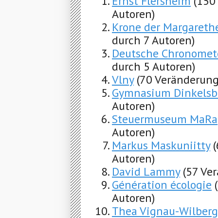
Ernst Flersheim
(150
Autoren)
Krone der Margarethe
durch 7 Autoren)
Deutsche Chronomete
durch 5 Autoren)
Vlny
(70 Veränderung
Gymnasium Dinkelsb
Autoren)
Steuermuseum MaRa
Autoren)
Markus Maskuniitty
Autoren)
David Lammy
(57 Ve
Génération écologie
Autoren)
Thea Vignau-Wilberg