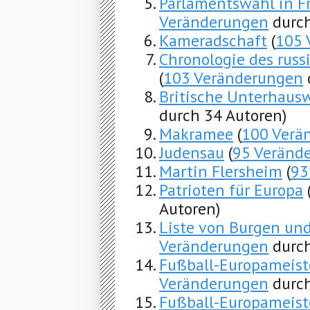
Parlamentswahl in F
Veränderungen
durch
Kameradschaft
(
105 
Chronologie des russ
(
103 Veränderungen
Britische Unterhaus
durch 34 Autoren)
Makramee
(
100 Verä
Judensau
(
95 Veränd
Martin Flersheim
(
93
Patrioten für Europa
Autoren)
Liste von Burgen und
Veränderungen
durch
Fußball-Europameiste
Veränderungen
durch
Fußball-Europameist