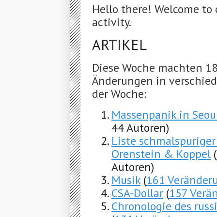
Hello there! Welcome to 
activity.
ARTIKEL
Diese Woche machten 18
Änderungen in verschiede
der Woche:
Massenpanik in Seou
44 Autoren)
Liste schmalspurige
Orenstein & Koppel
(
Autoren)
Musik
(
161 Veränder
CSA-Dollar
(
157 Verä
Chronologie des russ