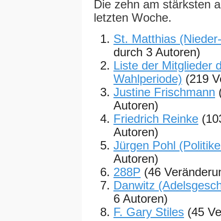
Die zehn am stärksten ak
letzten Woche.
St. Matthias (Niede
durch 3 Autoren)
Liste der Mitgliede
Wahlperiode)
(219 V
Justine Frischmann
Autoren)
Friedrich Reinke
(10
Autoren)
Jürgen Pohl (Politike
Autoren)
288P
(46 Veränderu
Danwitz (Adelsgesch
6 Autoren)
F. Gary Stiles
(45 Ve