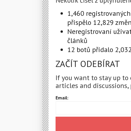
Několik čísel z uplynuléh
1,460 registrovaných
přispělo 12,829 změ
Neregistrovaní uživa
článků
12 botů přidalo 2,03
ZAČÍT ODEBÍRAT
If you want to stay up to
articles and discussions, 
Email: