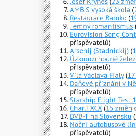
Josef Krynes
(
23 změ
AMBIS vysoká škola
(
Restaurace Baroko
(
1
Temný romantismus
Eurovision Song Con
přispěvatelů)
Arsenij (Stadnickij)
(
Úzkorozchodné želez
přispěvatelů)
Vila Václava Fialy
(
17
Daňové přiznání v N
přispěvatelů)
Starship Flight Test 
Charli XCX
(
15 změn
o
DVB-T na Slovensku
(
Noční autobusové lin
přispěvatelů)