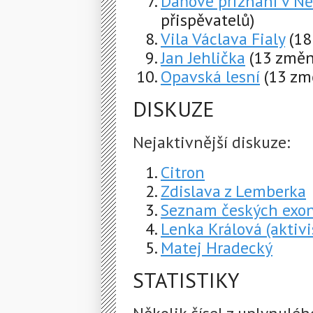
Daňové přiznání v N
přispěvatelů)
Vila Václava Fialy
(18
Jan Jehlička
(13 změn
Opavská lesní
(13 zm
DISKUZE
Nejaktivnější diskuze:
Citron
Zdislava z Lemberka
Seznam českých exon
Lenka Králová (aktivi
Matej Hradecký
STATISTIKY