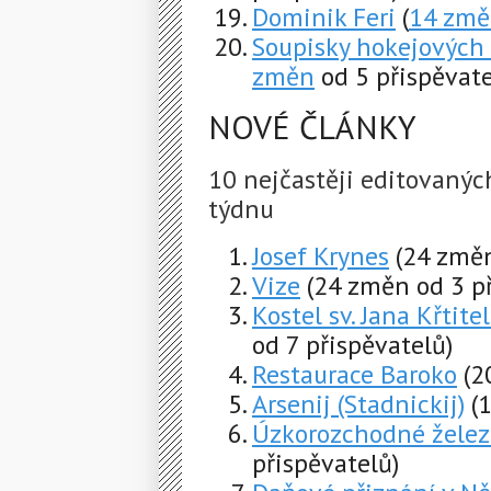
Dominik Feri
(
14 zm
Soupisky hokejových
změn
od 5 přispěvate
NOVÉ ČLÁNKY
10 nejčastěji editovaný
týdnu
Josef Krynes
(24 změn
Vize
(24 změn od 3 p
Kostel sv. Jana Křtite
od 7 přispěvatelů)
Restaurace Baroko
(2
Arsenij (Stadnickij)
(
Úzkorozchodné želez
přispěvatelů)