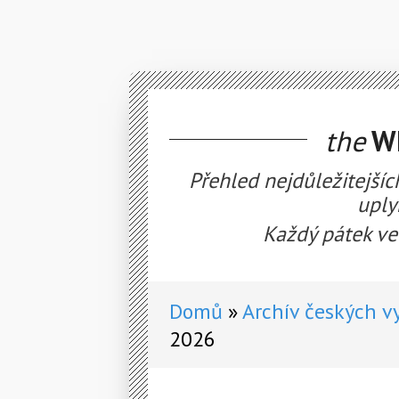
the
WE
Přehled nejdůležitejšíc
uply
Každý pátek ve
Domů
Archív českých v
2026