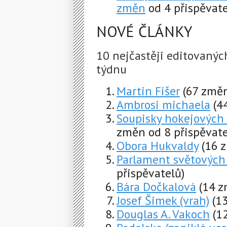
změn
od 4 přispěvate
NOVÉ ČLÁNKY
10 nejčastěji editovaný
týdnu
Martin Fišer
(67 změn
Ambrosi michaela
(4
Soupisky hokejových
změn od 8 přispěvate
Obora Hukvaldy
(16 
Parlament světových
přispěvatelů)
Bára Dočkalová
(14 z
Josef Šimek (vrah)
(1
Douglas A. Vakoch
(1