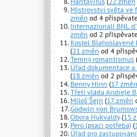
Hantavirus
(
22 změn
Mistrovství světa ve 
změn
od 4 přispěvate
Internazionali BNL d
změn
od 2 přispěvate
Kostel Blahoslavené
(
21 změn
od 4 přispě
Temný romantismus
Úřad dokumentace a 
(
18 změn
od 2 přispě
Benny Hinn
(
17 změ
Třetí vláda Andreje 
Miloš Šejn
(
17 změn
o
Godwin von Brumows
Obora Hukvaldy
(
15 
Pero (psací potřeba)
(
Úřad pro zastupování