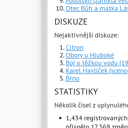
Podolsko (zaniklá ves
Otec Bůh a matka Lá
DISKUZE
Nejaktivnější diskuze:
Citron
Obory u Hluboké
Boj o těžkou vodu (1
Karel Havlíček (scéno
Brno
STATISTIKY
Několik čísel z uplynuléh
1,434 registrovaných
přispělo 17,569 změ