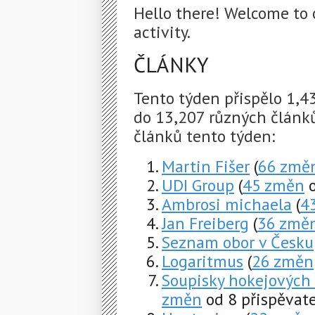
Hello there! Welcome to 
activity.
ČLÁNKY
Tento týden přispělo 1,
do 13,207 různých článk
článků tento týden:
Martin Fišer
(
66 změ
UDI Group
(
45 změn
o
Ambrosi michaela
(
4
Jan Freiberg
(
36 změ
Seznam obor v Česku
Logaritmus
(
26 změn
Soupisky hokejových
změn
od 8 přispěvate