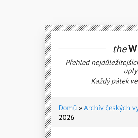
the
WE
Přehled nejdůležitejšíc
uply
Každý pátek ve
Domů
Archív českých v
2026