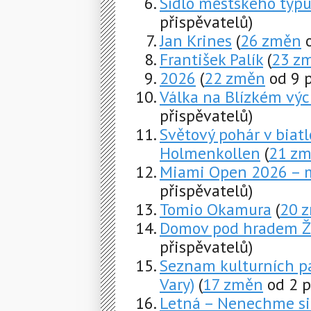
Sídlo městského typu
přispěvatelů)
Jan Krines
(
26 změn
o
František Palík
(
23 z
2026
(
22 změn
od 9 p
Válka na Blízkém výc
přispěvatelů)
Světový pohár v biat
Holmenkollen
(
21 z
Miami Open 2026 – 
přispěvatelů)
Tomio Okamura
(
20 
Domov pod hradem 
přispěvatelů)
Seznam kulturních pa
Vary)
(
17 změn
od 2 p
Letná – Nenechme si