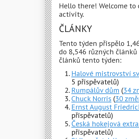
Hello there! Welcome to 
activity.
ČLÁNKY
Tento týden přispělo 1,
do 8,546 různých článků
článků tento týden:
Halové mistrovství sv
5 přispěvatelů)
Rumpálův dům
(
34 z
Chuck Norris
(
30 změ
Ernst August Friedr
přispěvatelů)
Česká hokejová extr
přispěvatelů)