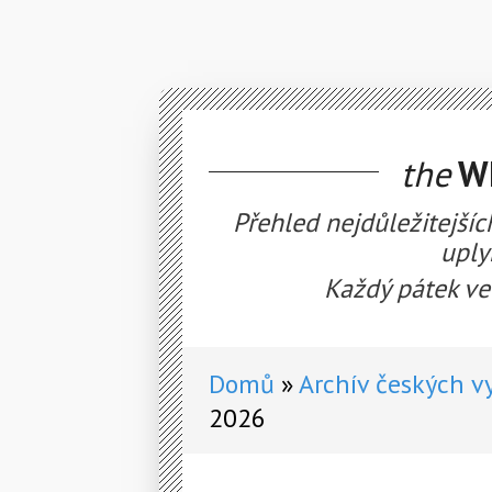
the
WE
Přehled nejdůležitejšíc
uply
Každý pátek ve
Domů
Archív českých v
2026