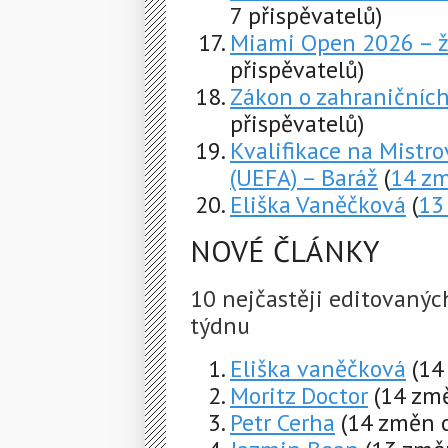
7 přispěvatelů)
Miami Open 2026 – 
přispěvatelů)
Zákon o zahraničníc
přispěvatelů)
Kvalifikace na Mistro
(UEFA) – Baráž
(
14 z
Eliška Vaněčková
(
13
NOVÉ ČLÁNKY
10 nejčastěji editovaný
týdnu
Eliška vaněčková
(14
Moritz Doctor
(14 změ
Petr Cerha
(14 změn o