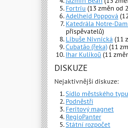
Jazmin Bean
(13 změ
Fortriu
(13 změn od 2
Adelheid Poppová
(1
Katedrála Notre-Dam
přispěvatelů)
Libuše Nivnická
(11 
Cubatão (řeka)
(11 zm
Ihar Kulikoŭ
(11 změn
DISKUZE
Nejaktivnější diskuze:
Sídlo městského typu
Podněstří
Feritový magnet
RegioPanter
Státní rozpočet