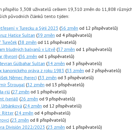
n přispělo 3,308 uživatelů celkem 19,310 změn do 11,808 různýc
jších původních článků tento týden:
řesení v Turecku a Sýrii 2023
(
56 změn
od 12 přispěvatelů)
ruz Hatice Sultan
(
39 změn
od 4 přispěvatelů)
 Tureček
(
38 změn
od 11 přispěvatelů)
am bludných balvanů v Litvě
(
37 změn
od 1 přispěvatelů)
r (Byron)
(
36 změn
od 1 přispěvatelů)
devran Gülbahar Sultan
(
34 změn
od 3 přispěvatelů)
x kanonického práva z roku 1983
(
33 změn
od 2 přispěvatelů)
išek Němec (herec)
(
33 změn
od 3 přispěvatelů)
mír Štrougal
(
32 změn
od 13 přispěvatelů)
a-rjú
(
27 změn
od 1 přispěvatelů)
t (seriál)
(
26 změn
od 9 přispěvatelů)
 Urbánková
(
24 změn
od 12 přispěvatelů)
 Ritter
(
24 změn
od 4 přispěvatelů)
rovci
(
23 změn
od 8 přispěvatelů)
era División 2022/2023
(
23 změn
od 1 přispěvatelů)