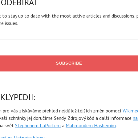
 ODEBÍRAT
 to stay up to date with the most active articles and discussions, 
re issues.
KLYPEDII:
n pro vás získáváme přehled nejdůležitějších změn pomocí
Wikime
 vaší schránky jej doručíme Sendy. Zdrojový kód a další informace
na
na svět
Stephenem LaPortem
a
Mahmoudem Hashemim
.
mací na Hatnote blogu
.