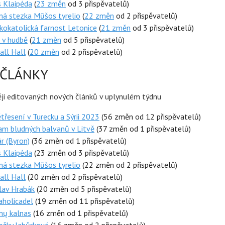
 Klaipėda
(
23 změn
od 3 přispěvatelů)
ná stezka Mūšos tyrelio
(
22 změn
od 2 přispěvatelů)
okatolická farnost Letonice
(
21 změn
od 3 přispěvatelů)
 v hudbě
(
21 změn
od 5 přispěvatelů)
all Hall
(
20 změn
od 2 přispěvatelů)
 ČLÁNKY
ěji editovaných nových článků v uplynulém týdnu
řesení v Turecku a Sýrii 2023
(56 změn od 12 přispěvatelů)
am bludných balvanů v Litvě
(37 změn od 1 přispěvatelů)
r (Byron)
(36 změn od 1 přispěvatelů)
 Klaipėda
(23 změn od 3 přispěvatelů)
ná stezka Mūšos tyrelio
(22 změn od 2 přispěvatelů)
all Hall
(20 změn od 2 přispěvatelů)
lav Hrabák
(20 změn od 5 přispěvatelů)
aholicadel
(19 změn od 11 přispěvatelů)
nų kalnas
(16 změn od 1 přispěvatelů)