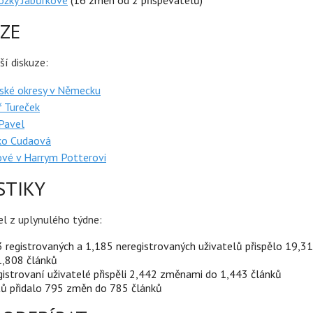
ožky Jabůrkové
(16 změn od 2 přispěvatelů)
ZE
ší diskuze:
ské okresy v Německu
 Tureček
Pavel
o Cudaová
ové v Harrym Potterovi
STIKY
el z uplynulého týdne:
 registrovaných a 1,185 neregistrovaných uživatelů přispělo 19,
1,808 článků
istrovaní uživatelé přispěli 2,442 změnami do 1,443 článků
tů přidalo 795 změn do 785 článků