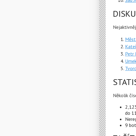
Sad J
DISKU
Nejaktivněj
Měst
Kateř
Petr 
Umek
Tvor
STATI
Několik čís
2,123
do 1
Nereg
9 bo