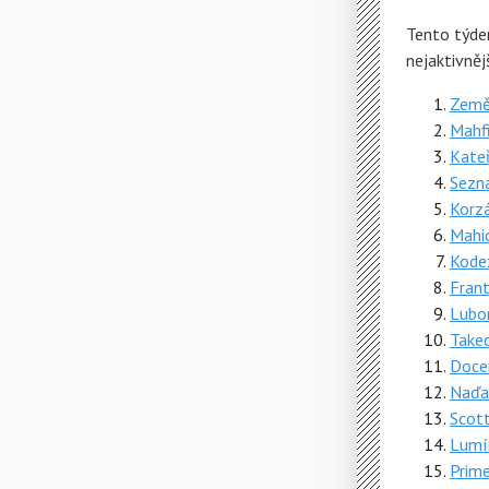
Tento týde
nejaktivně
Zemět
Mahfi
Kateř
Sezn
Korzá
Mahi
Kode
Frant
Lubo
Taked
Docen
Naďa
Scott
Lumí
Prim