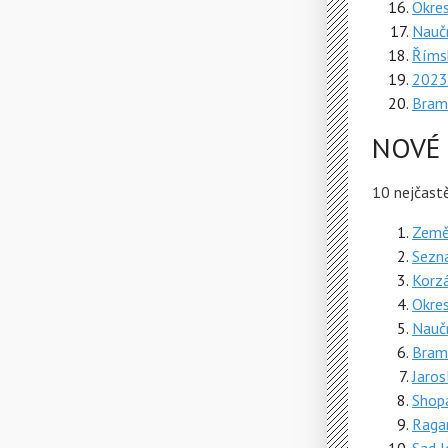
Okres
Nauč
Římsk
2023
Bram
NOVÉ
10 nejčast
Zemět
Sezn
Korzá
Okres
Nauč
Bram
Jaros
Shop
Raga