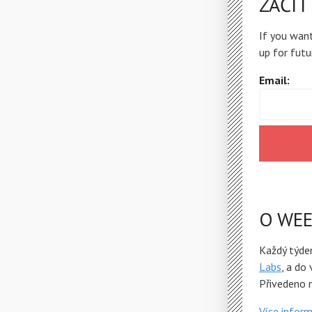
ZAČÍT
If you want
up for futu
Email:
O WEE
Každý týde
Labs
, a do
Přivedeno 
Více infor