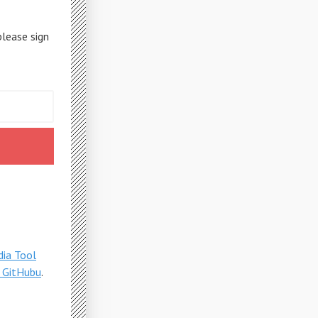
please sign
dia Tool
 GitHubu
.