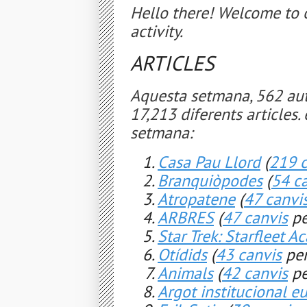
Hello there! Welcome to o
activity.
ARTICLES
Aquesta setmana, 562 aut
17,213 diferents articles. 
setmana:
Casa Pau Llord
(
219 c
Branquiòpodes
(
54 c
Atropatene
(
47 canvi
ARBRES
(
47 canvis
pe
Star Trek: Starfleet 
Otídids
(
43 canvis
per
Animals
(
42 canvis
pe
Argot institucional e