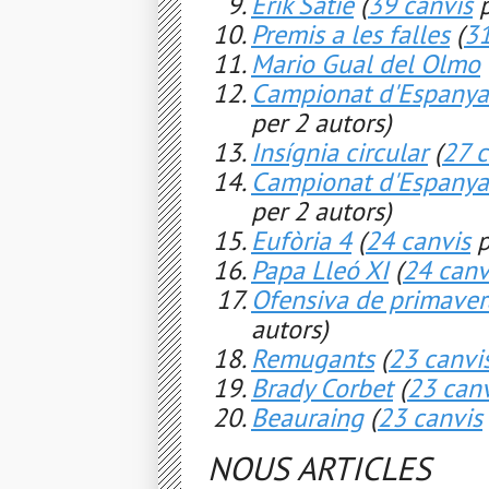
Erik Satie
(
39 canvis
p
Premis a les falles
(
31
Mario Gual del Olmo
Campionat d'Espanya
per 2 autors)
Insígnia circular
(
27 c
Campionat d'Espanya
per 2 autors)
Eufòria 4
(
24 canvis
p
Papa Lleó XI
(
24 canv
Ofensiva de primavera
autors)
Remugants
(
23 canvi
Brady Corbet
(
23 canv
Beauraing
(
23 canvis
NOUS ARTICLES