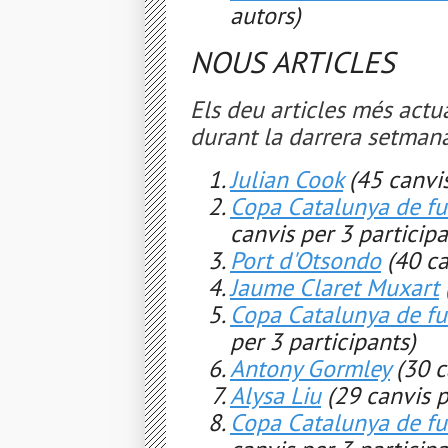
autors)
NOUS ARTICLES
Els deu articles més actua
durant la darrera setmana
Julian Cook
(45 canvis
Copa Catalunya de f
canvis per 3 participa
Port d'Otsondo
(40 ca
Jaume Claret Muxart
Copa Catalunya de f
per 3 participants)
Antony Gormley
(30 c
Alysa Liu
(29 canvis p
Copa Catalunya de f