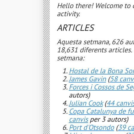
Hello there! Welcome to o
activity.
ARTICLES
Aquesta setmana, 626 aut
18,631 diferents articles. 
setmana:
Hostal de la Bona So
James Gavin
(
58 canv
Forces i Cossos de Se
autors)
Julian Cook
(
44 canvi
Copa Catalunya de f
canvis
per 3 autors)
Port d'Otsondo
(
39 ca