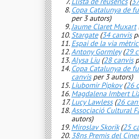
Llista de reusencs
(
37
Copa Catalunya de f
per 3 autors)
Jaume Claret Muxart
Stargate
(
34 canvis
pe
Espai de la via mètri
Antony Gormley
(
29 c
Alysa Liu
(
28 canvis
p
Copa Catalunya de f
canvis
per 3 autors)
Liubomir Pipkov
(
26 
Magdalena Imbert Liz
Lucy Lawless
(
26 can
Associació Cultural F
autors)
Miroslav Skorik
(
25 c
38ns Premis del Cin