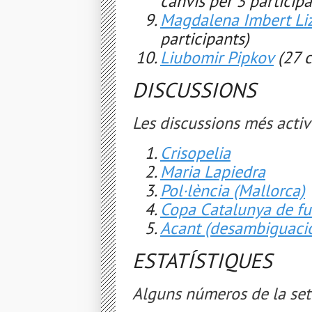
canvis per 3 participa
Magdalena Imbert Liz
participants)
Liubomir Pipkov
(27 c
DISCUSSIONS
Les discussions més activ
Crisopelia
Maria Lapiedra
Pol·lència (Mallorca)
Copa Catalunya de f
Acant (desambiguaci
ESTATÍSTIQUES
Alguns números de la se