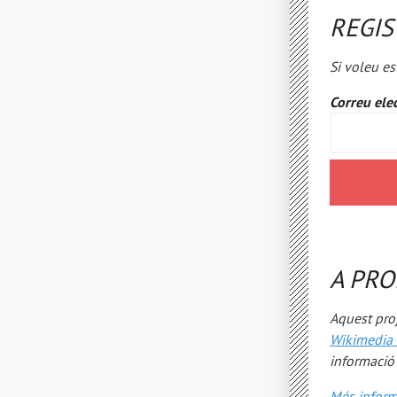
REGIS
Si voleu es
Correu elec
A PRO
Aquest proj
Wikimedia 
informaci
Més inform