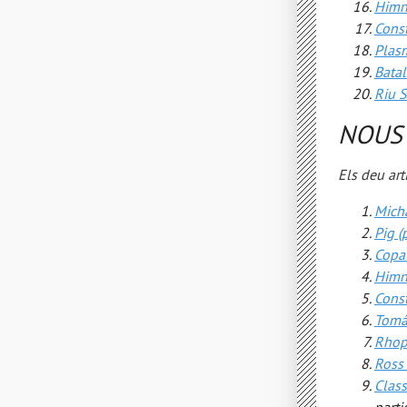
Himne
Cons
Plas
Batal
Riu S
NOUS 
Els deu art
Mich
Pig (
Copa
Himne
Cons
Tomá
Rhop
Ross
Clas