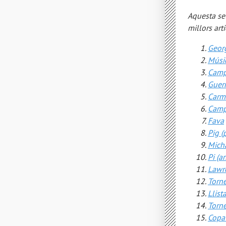
Aquesta set
millors art
Geor
Músi
Camp
Guerr
Carme
Cam
Fava
Pig (
Mich
Pi (ar
Lawre
Torn
Llist
Torne
Copa