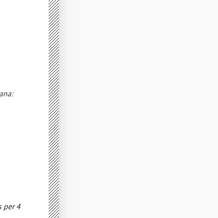
mana:
s per 4