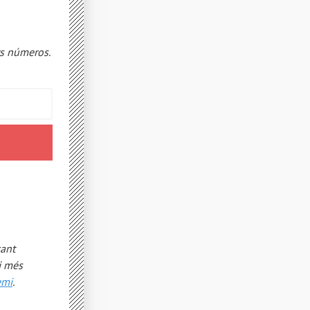
urs números.
çant
i més
emi
.