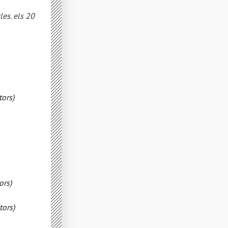
es. els 20
ors)
ors)
tors)