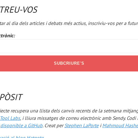
TREU-VOS
tar al dia dels articles i debats més actius, inscriviu-vos per a fut
trònic:
PÒSIT
ecte recupera una llista dels canvis recents de la setmana mitjan
Tool Labs
, i lliura missatges de correu electrònic amb Sendy. Codi 
ó
disponible a GitHub
. Creat per
Stephen LaPorte
i
Mahmoud Hash
ació al blog Hatnote
.