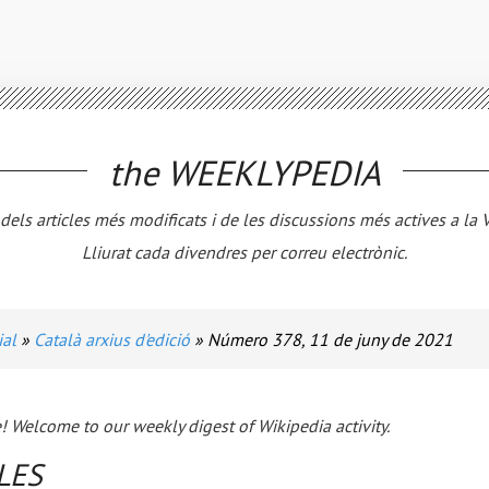
the
WEEKLYPEDIA
 dels articles més modificats i de les discussions més actives a la 
Lliurat cada divendres per correu electrònic.
ial
Català arxius d'edició
Número 378, 11 de juny de 2021
! Welcome to our weekly digest of Wikipedia activity.
LES