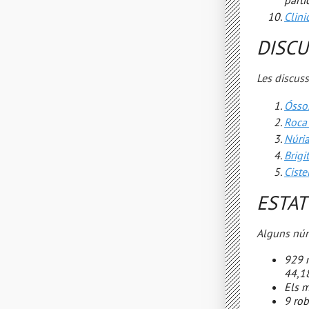
parti
Clini
DISCU
Les discuss
Óssos
Roca 
Núria
Brigi
Ciste
ESTAT
Alguns núm
929 m
44,18
Els m
9 rob