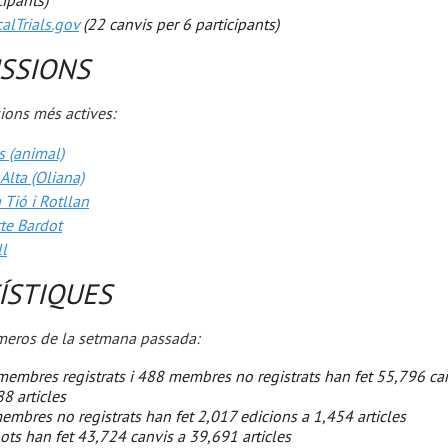
cipants)
calTrials.gov
(22 canvis per 6 participants)
SSIONS
ions més actives:
 (animal)
Alta (Oliana)
 Tió i Rotllan
tte Bardot
ll
ÍSTIQUES
eros de la setmana passada:
embres registrats i 488 membres no registrats han fet 55,796 ca
8 articles
embres no registrats han fet 2,017 edicions a 1,454 articles
ots han fet 43,724 canvis a 39,691 articles