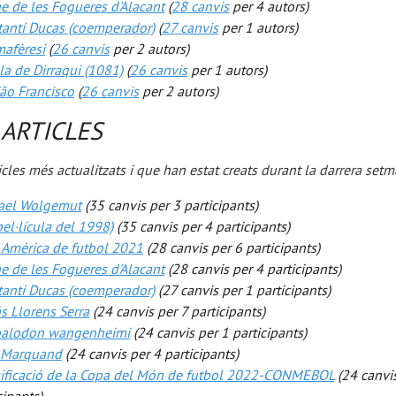
 de les Fogueres d'Alacant
(
28 canvis
per 4 autors)
tantí Ducas (coemperador)
(
27 canvis
per 1 autors)
mafèresi
(
26 canvis
per 2 autors)
la de Dirraqui (1081)
(
26 canvis
per 1 autors)
ão Francisco
(
26 canvis
per 2 autors)
ARTICLES
icles més actualitzats i que han estat creats durant la darrera set
ael Wolgemut
(35 canvis per 3 participants)
pel·lícula del 1998)
(35 canvis per 4 participants)
 Amèrica de futbol 2021
(28 canvis per 6 participants)
 de les Fogueres d'Alacant
(28 canvis per 4 participants)
tantí Ducas (coemperador)
(27 canvis per 1 participants)
s Llorens Serra
(24 canvis per 7 participants)
alodon wangenheimi
(24 canvis per 1 participants)
 Marquand
(24 canvis per 4 participants)
sificació de la Copa del Món de futbol 2022-CONMEBOL
(24 canvi