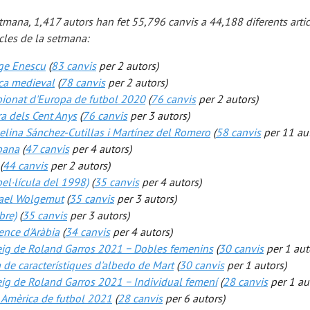
mana, 1,417 autors han fet 55,796 canvis a 44,188 diferents articl
icles de la setmana:
ge Enescu
(
83 canvis
per 2 autors)
ca medieval
(
78 canvis
per 2 autors)
ionat d'Europa de futbol 2020
(
76 canvis
per 2 autors)
a dels Cent Anys
(
76 canvis
per 3 autors)
lina Sánchez-Cutillas i Martínez del Romero
(
58 canvis
per 11 aut
pana
(
47 canvis
per 4 autors)
(
44 canvis
per 2 autors)
pel·lícula del 1998)
(
35 canvis
per 4 autors)
ael Wolgemut
(
35 canvis
per 3 autors)
bre)
(
35 canvis
per 3 autors)
nce d'Aràbia
(
34 canvis
per 4 autors)
eig de Roland Garros 2021 − Dobles femenins
(
30 canvis
per 1 aut
a de característiques d'albedo de Mart
(
30 canvis
per 1 autors)
ig de Roland Garros 2021 − Individual femení
(
28 canvis
per 1 au
 Amèrica de futbol 2021
(
28 canvis
per 6 autors)