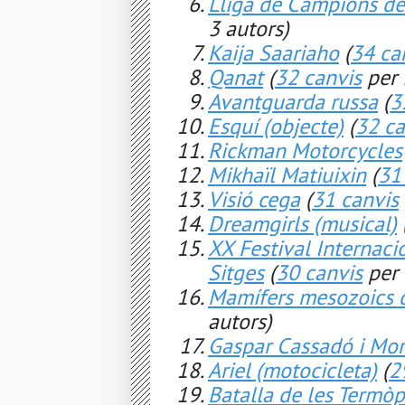
Lliga de Campions d
3 autors)
Kaija Saariaho
(
34 ca
Qanat
(
32 canvis
per 
Avantguarda russa
(
3
Esquí (objecte)
(
32 ca
Rickman Motorcycles
Mikhaïl Matiuixin
(
31
Visió cega
(
31 canvis
Dreamgirls (musical)
XX Festival Internaci
Sitges
(
30 canvis
per 
Mamífers mesozoics 
autors)
Gaspar Cassadó i Mo
Ariel (motocicleta)
(
2
Batalla de les Termòp