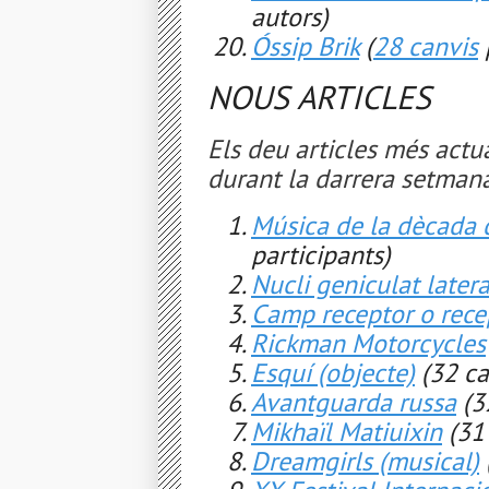
autors)
Óssip Brik
(
28 canvis
NOUS ARTICLES
Els deu articles més actua
durant la darrera setmana
Música de la dècada 
participants)
Nucli geniculat latera
Camp receptor o rece
Rickman Motorcycles
Esquí (objecte)
(32 ca
Avantguarda russa
(3
Mikhaïl Matiuixin
(31
Dreamgirls (musical)