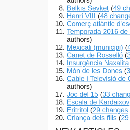
authors)
Belkıs Şevket
(
49 c
Henri VIII
(
48 chang
Comerç atlàntic d'es
Temporada 2016 de 
authors)
Mexicali (municipi)
(
Canet de Rosselló
(
Insurgència Naxalita
Món de les Dones
(
Cable i Televisió de
authors)
Joc del 15
(
33 chan
Escala de Kardaixov
Eritritol
(
29 changes
Criança dels fills
(
29