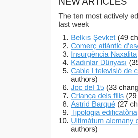
NEW ARTICLES
The ten most actively edi
last week
Belkıs Şevket
(49 c
Comerç atlàntic d'es
Insurgència Naxalita
Kadınlar Dünyası
(3
Cable i televisió de 
authors)
Joc del 15
(33 chang
Criança dels fills
(29
Astrid Barqué
(27 ch
Tipologia edificatòria
Ultimàtum alemany c
authors)