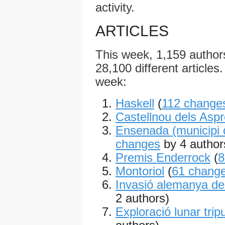
activity.
ARTICLES
This week, 1,159 autho
28,100 different articles.
week:
Haskell
(
112 change
Castellnou dels Asp
Ensenada (municipi d
changes
by 4 author
Premis Enderrock
(
8
Montoriol
(
61 chang
Invasió alemanya de
2 authors)
Exploració lunar trip