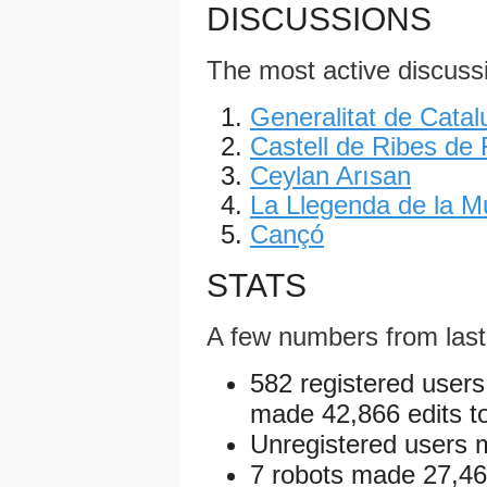
DISCUSSIONS
The most active discuss
Generalitat de Cata
Castell de Ribes de 
Ceylan Arısan
La Llegenda de la M
Cançó
STATS
A few numbers from las
582 registered users
made 42,866 edits to
Unregistered users m
7 robots made 27,467